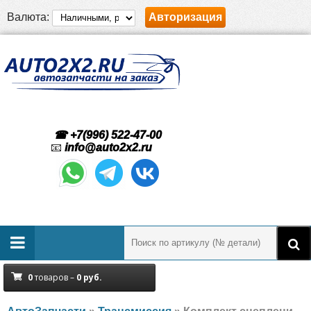
Валюта:
Авторизация
☎ +7(996) 522-47-00
📧
info@auto2x2.ru
0
товаров –
0
руб.