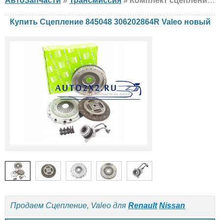
АвтоЗапчасти
»
Трансмиссия
» Комплект сцепления Valeo 845048 306202864R Renault, Nissan, новый
Купить Сцепление 845048 306202864R Valeo новый
Продаем Сцепление, Valeo для
Renault
Nissan