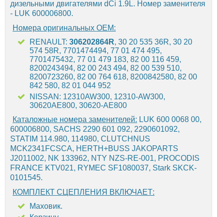
дизельными двигателями dCi 1.9L. Номер заменителя
- LUK 600006800.
Номера оригинальных OEM:
RENAULT:
306202864R
, 30 20 535 36R, 30 20
574 58R, 7701474494, 77 01 474 495,
7701475432, 77 01 479 183, 82 00 116 459,
8200243494, 82 00 243 494, 82 00 539 510,
8200723260, 82 00 764 618, 8200842580, 82 00
842 580, 82 01 044 952
NISSAN: 12310AW300, 12310-AW300,
30620AE800, 30620-AE800
Каталожные номера заменителей:
LUK 600 0068 00,
600006800, SACHS 2290 601 092, 2290601092,
STATIM 114.980, 114980, CLUTCHNUS
MCK2341FCSCA, HERTH+BUSS JAKOPARTS
J2011002, NK 133962, NTY NZS-RE-001, PROCODIS
FRANCE KTV021, RYMEC SF1080037, Stark SKCK-
0101545.
КОМПЛЕКТ СЦЕПЛЕНИЯ ВКЛЮЧАЕТ:
Маховик.