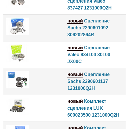
сцепления Valeo
837427 1231000Q2H
новый
Сцепление
Sachs 2290601092
306202864R
новый
Сцепление
Valeo 834104 30100-
JX00C
новый
Сцепление
Sachs 2290601137
1231000Q2H
новый
Комплект
сцепления LUK
600023500 1231000Q2H
новый
Комплект