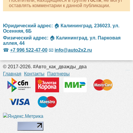
Посетители, находящиеся в группе
Гости
, не могут
оставлять комментарии к данной публикации.
Юридический адрес:
🏠
Калининград
,
236023
,
ул.
Осенняя, 6Б
Физический адрес:
🏠
Калининград
,
ул. Парковая
аллея, 44
☎
+7 996 522-47-00
📧
info@auto2x2.ru
© 2017-2026. #Авто_как_дважды_два
российские сериалы
Главная
Контакты
Партнеры