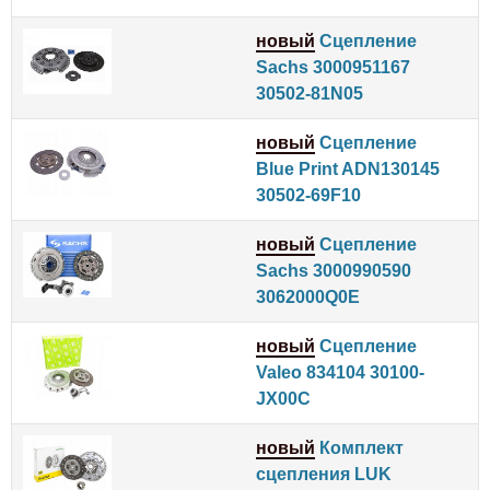
новый
Сцепление
Sachs 3000951167
30502-81N05
новый
Сцепление
Blue Print ADN130145
30502-69F10
новый
Сцепление
Sachs 3000990590
3062000Q0E
новый
Сцепление
Valeo 834104 30100-
JX00C
новый
Комплект
сцепления LUK