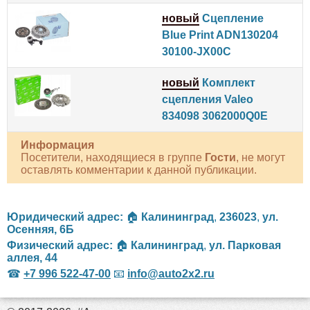
новый
Сцепление
Blue Print ADN130204
30100-JX00C
новый
Комплект
сцепления Valeo
834098 3062000Q0E
Информация
Посетители, находящиеся в группе
Гости
, не могут
оставлять комментарии к данной публикации.
Юридический адрес:
🏠
Калининград
,
236023
,
ул.
Осенняя, 6Б
Физический адрес:
🏠
Калининград
,
ул. Парковая
аллея, 44
☎
+7 996 522-47-00
📧
info@auto2x2.ru