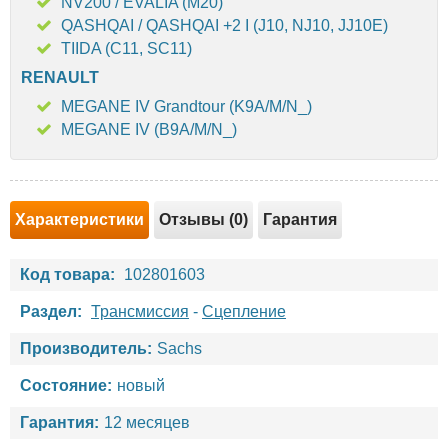
NV200 / EVALIA (M20)
QASHQAI / QASHQAI +2 I (J10, NJ10, JJ10E)
TIIDA (C11, SC11)
RENAULT
MEGANE IV Grandtour (K9A/M/N_)
MEGANE IV (B9A/M/N_)
Характеристики
Отзывы (0)
Гарантия
Код товара:
102801603
Раздел:
Трансмиссия
-
Сцепление
Производитель:
Sachs
Состояние:
новый
Гарантия:
12 месяцев