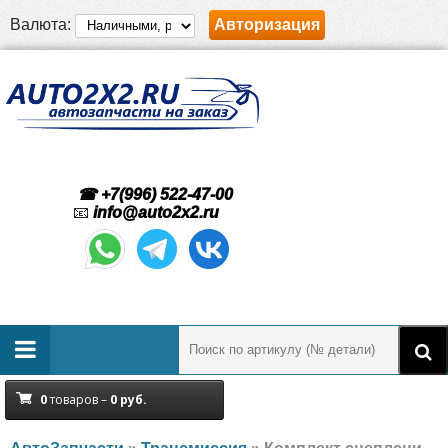
Валюта:
Авторизация
☎ +7(996) 522-47-00
📧
info@auto2x2.ru
0
товаров –
0
руб.