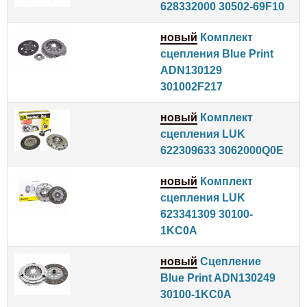
628332000 30502-69F10
новый
Комплект
сцепления Blue Print
ADN130129
301002F217
новый
Комплект
сцепления LUK
622309633 3062000Q0E
новый
Комплект
сцепления LUK
623341309 30100-
1KC0A
новый
Сцепление
Blue Print ADN130249
30100-1KC0A