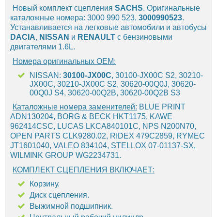
Новый комплект сцепления
SACHS
. Оригинальные
каталожные номера: 3000 990 523,
3000990523
.
Устанавливается на легковые автомобили и автобусы
DACIA
,
NISSAN
и
RENAULT
с бензиновыми
двигателями 1.6L.
Номера оригинальных OEM:
NISSAN:
30100-JX00C
, 30100-JX00C S2, 30210-
JX00C, 30210-JX00C S2, 30620-00Q0J, 30620-
00Q0J S4, 30620-00Q2B, 30620-00Q2B S3
Каталожные номера заменителей:
BLUE PRINT
ADN130204, BORG & BECK HKT1175, KAWE
962414CSC, LUCAS LKCA840101C, NPS N200N70,
OPEN PARTS CLK9280.02, RIDEX 479C2859, RYMEC
JT1601040, VALEO 834104, STELLOX 07-01137-SX,
WILMINK GROUP WG2234731.
КОМПЛЕКТ СЦЕПЛЕНИЯ ВКЛЮЧАЕТ:
Корзину.
Диск сцепления.
Выжимной подшипник.