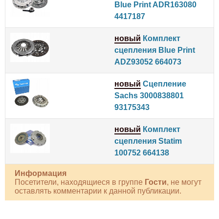
Blue Print ADR163080
4417187
новый
Комплект
сцепления Blue Print
ADZ93052 664073
новый
Сцепление
Sachs 3000838801
93175343
новый
Комплект
сцепления Statim
100752 664138
Информация
Посетители, находящиеся в группе
Гости
, не могут
оставлять комментарии к данной публикации.