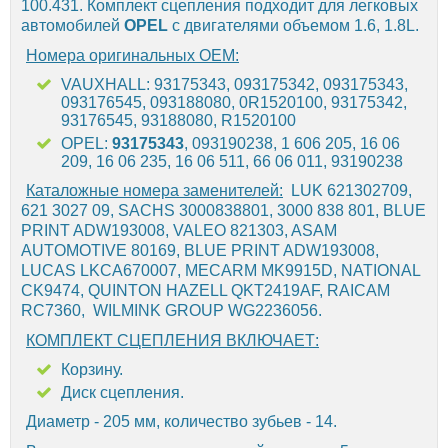
100.431. Комплект сцепления подходит для легковых
автомобилей
OPEL
с двигателями объемом 1.6, 1.8L.
Номера оригинальных OEM:
VAUXHALL: 93175343, 093175342, 093175343,
093176545, 093188080, 0R1520100, 93175342,
93176545, 93188080, R1520100
OPEL:
93175343
, 093190238, 1 606 205, 16 06
209, 16 06 235, 16 06 511, 66 06 011, 93190238
Каталожные номера заменителей:
LUK 621302709,
621 3027 09, SACHS 3000838801, 3000 838 801, BLUE
PRINT ADW193008, VALEO 821303, ASAM
AUTOMOTIVE 80169, BLUE PRINT ADW193008,
LUCAS LKCA670007, MECARM MK9915D, NATIONAL
CK9474, QUINTON HAZELL QKT2419AF, RAICAM
RC7360, WILMINK GROUP WG2236056.
КОМПЛЕКТ СЦЕПЛЕНИЯ ВКЛЮЧАЕТ:
Корзину.
Диск сцепления.
Диаметр - 205 мм, количество зубьев - 14.