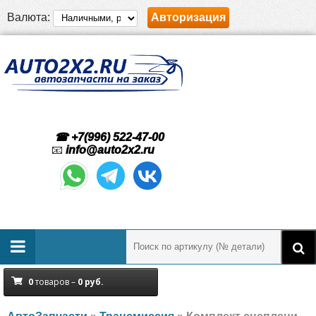
Валюта:
Авторизация
☎ +7(996) 522-47-00
📧
info@auto2x2.ru
0
товаров –
0
руб.