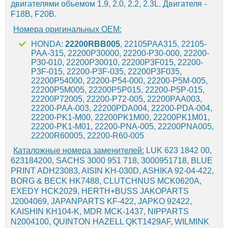
двигателями объемом 1.9, 2.0, 2.2, 2.3L. Двигателя -
F18B, F20B.
Номера оригинальных OEM:
HONDA:
22200RBB005
, 22105PAA315, 22105-
PAA-315, 22200P30000, 22200-P30-000, 22200-
P30-010, 22200P30010, 22200P3F015, 22200-
P3F-015, 22200-P3F-035, 22200P3F035,
22200P54000, 22200-P54-000, 22200-P5M-005,
22200P5M005, 22200P5P015, 22200-P5P-015,
22200P72005, 22200-P72-005, 22200PAA003,
22200-PAA-003, 22200PDA004, 22200-PDA-004,
22200-PK1-M00, 22200PK1M00, 22200PK1M01,
22200-PK1-M01, 22200-PNA-005, 22200PNA005,
22200R60005, 22200-R60-005
Каталожные номера заменителей:
LUK 623 1842 00,
623184200, SACHS 3000 951 718, 3000951718, BLUE
PRINT ADH23083, AISIN KH-030D, ASHIKA 92-04-422,
BORG & BECK HK7488, CLUTCHNUS MCK0620A,
EXEDY HCK2029, HERTH+BUSS JAKOPARTS
J2004069, JAPANPARTS KF-422, JAPKO 92422,
KAISHIN KH104-K, MDR MCK-1437, NIPPARTS
N2004100, QUINTON HAZELL QKT1429AF, WILMINK