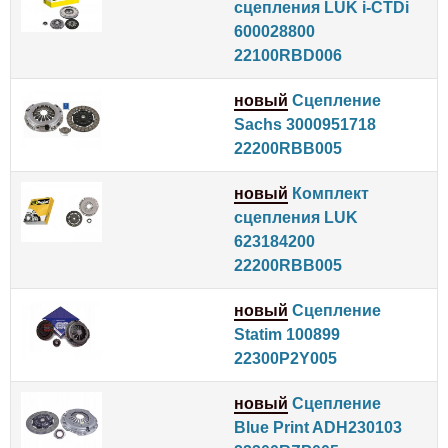
сцепления LUK i-CTDi
600028800
22100RBD006
новый
Сцепление
Sachs 3000951718
22200RBB005
новый
Комплект
сцепления LUK
623184200
22200RBB005
новый
Сцепление
Statim 100899
22300P2Y005
новый
Сцепление
Blue Print ADH230103