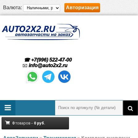
Валюта:
Авторизация
☎ +7(996) 522-47-00
📧
info@auto2x2.ru
0
товаров –
0
руб.