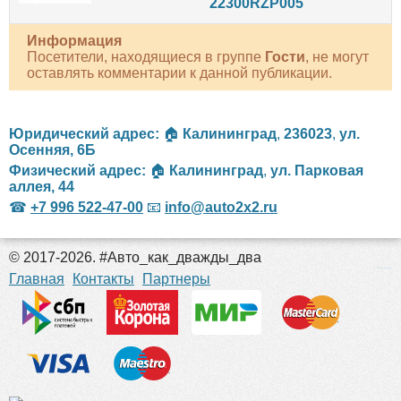
22300RZP005
Информация
Посетители, находящиеся в группе
Гости
, не могут
оставлять комментарии к данной публикации.
Юридический адрес:
🏠
Калининград
,
236023
,
ул.
Осенняя, 6Б
Физический адрес:
🏠
Калининград
,
ул. Парковая
аллея, 44
☎
+7 996 522-47-00
📧
info@auto2x2.ru
© 2017-2026. #Авто_как_дважды_два
российские сериалы
Главная
Контакты
Партнеры