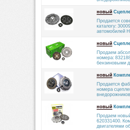
новый
Сцепле
Продается сов
каталогу: 3000
автомобилей H
новый
Сцепле
Продаем абсол
номера: 83218
бензиновыми дв
новый
Компле
Продается фаб
номера сцеплен
внедорожников
новый
Компле
Продаем новый
620331400. Ко
двигателями об