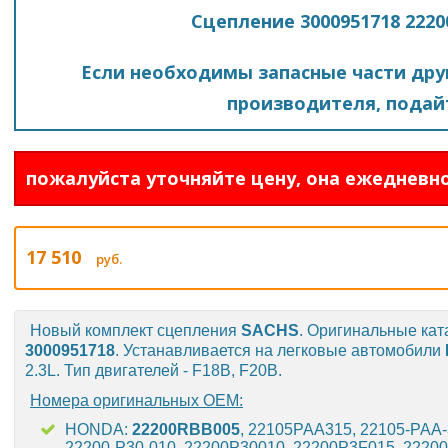
Сцепление 3000951718 2220
Если необходимы запасные части друг
производителя, подайт
пожалуйста уточняйте цену, она ежедневно
17 510
руб.
Новый комплект сцепления
SACHS
. Оригинальные кат
3000951718
. Устанавливается на легковые автомобили
2.3L. Тип двигателей - F18B, F20B.
Номера оригинальных OEM:
HONDA:
22200RBB005
, 22105PAA315, 22105-PAA-
22200-P30-010, 22200P30010, 22200P3F015, 22200