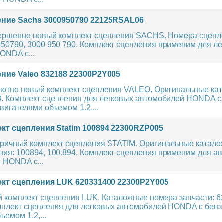
ние Sachs 3000950790 22125RSAL06
ершенно новый комплект сцепления SACHS. Номера сцепл
950790, 3000 950 790. Комплект сцепления применим для л
ONDA с...
ние Valeo 832188 22300P2Y005
ютно новый комплект сцепления VALEO. Оригинальные ка
8. Комплект сцепления для легковых автомобилей HONDA с
игателями объемом 1.2,...
кт сцепления Statim 100894 22300RZP005
ричный комплект сцепления STATIM. Оригинальные катал
ия: 100894, 100.894. Комплект сцепления применим для а
 HONDA с...
кт сцепления LUK 620331400 22300P2Y005
 комплект сцепления LUK. Каталожные номера запчасти: 62
мплект сцепления для легковых автомобилей HONDA с бен
ъемом 1.2,...