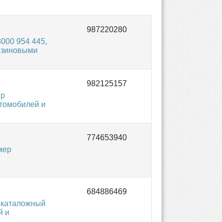
000 954 445,
нзиновыми
ер
втомобилей и
мер
 каталожный
й и