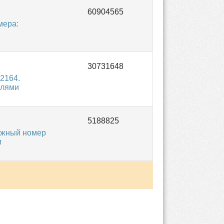
мера:
2164.
елями
ожный номер
и