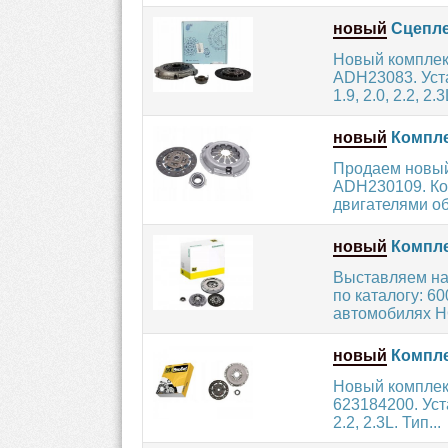
новый
Сцепле
Новый комплек
ADH23083. Уст
1.9, 2.0, 2.2, 2.3
новый
Компле
Продаем новый
ADH230109. Ко
двигателями об
новый
Компле
Выставляем на
по каталогу: 6
автомобилях H
новый
Компле
Новый комплек
623184200. Уст
2.2, 2.3L. Тип...