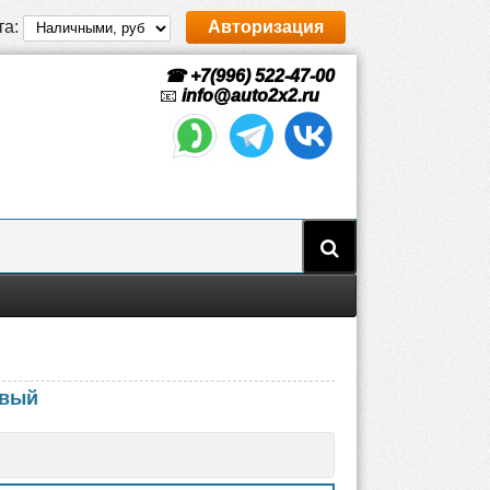
та:
Авторизация
☎ +7(996) 522-47-00
📧
info@auto2x2.ru
овый