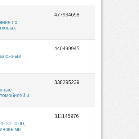
ения по
егковых
таложные
ожные
втомобилей и
0 3314 00,
зиновыми