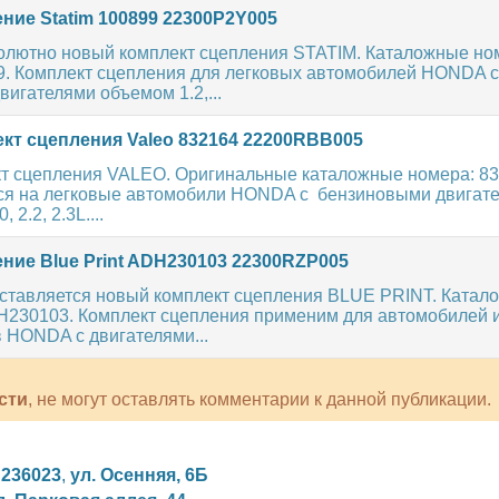
ние Statim 100899 22300P2Y005
олютно новый комплект сцепления STATIM. Каталожные но
99. Комплект сцепления для легковых автомобилей HONDA с
игателями объемом 1.2,...
кт сцепления Valeo 832164 22200RBB005
т сцепления VALEO. Оригинальные каталожные номера: 83
ся на легковые автомобили HONDA с бензиновыми двигат
 2.2, 2.3L....
ние Blue Print ADH230103 22300RZP005
ставляется новый комплект сцепления BLUE PRINT. Катал
H230103. Комплект сцепления применим для автомобилей 
 HONDA с двигателями...
сти
, не могут оставлять комментарии к данной публикации.
,
236023
,
ул. Осенняя, 6Б