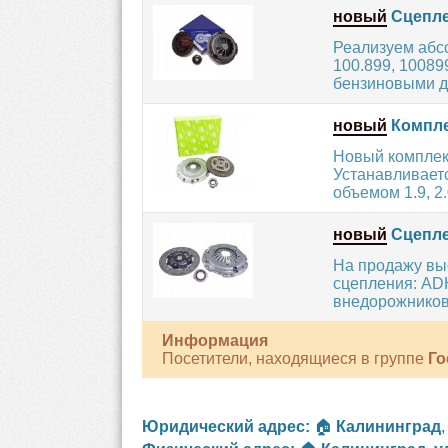
новый
Сцепле
Реализуем абс
100.899, 1008
бензиновыми дв
новый
Компле
Новый комплек
Устанавливает
объемом 1.9, 2.0,
новый
Сцепле
На продажу вы
сцепления: AD
внедорожников
Информация
Посетители, находящиеся в группе
Го
Юридический адрес:
🏠
Калининград