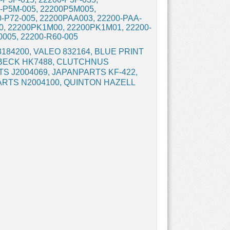
0-P5M-005, 22200P5M005,
0-P72-005, 22200PAA003, 22200-PAA-
0, 22200PK1M00, 22200PK1M01, 22200-
005, 22200-R60-005
23184200, VALEO 832164, BLUE PRINT
 & BECK HK7488, CLUTCHNUS
 J2004069, JAPANPARTS KF-422,
PARTS N2004100, QUINTON HAZELL