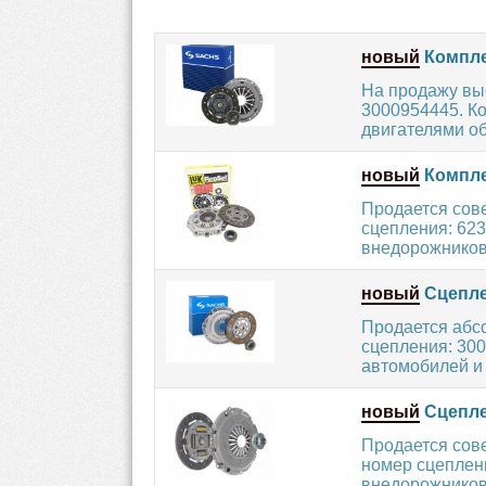
новый
Компле
На продажу вы
3000954445. К
двигателями об
новый
Компле
Продается сов
сцепления: 623
внедорожников
новый
Сцепле
Продается абс
сцепления: 300
автомобилей и
новый
Сцепле
Продается сов
номер сцеплен
внедорожников