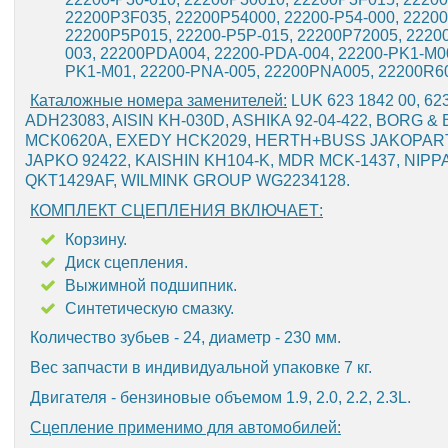
22200P3F035, 22200P54000, 22200-P54-000, 2220
22200P5P015, 22200-P5P-015, 22200P72005, 2220
003, 22200PDA004, 22200-PDA-004, 22200-PK1-M0
PK1-M01, 22200-PNA-005, 22200PNA005, 22200R60
Каталожные номера заменителей:
LUK 623 1842 00, 6
ADH23083, AISIN KH-030D, ASHIKA 92-04-422, BORG
MCK0620A, EXEDY HCK2029, HERTH+BUSS JAKOPARTS
JAPKO 92422, KAISHIN KH104-K, MDR MCK-1437, NIP
QKT1429AF, WILMINK GROUP WG2234128.
КОМПЛЕКТ СЦЕПЛЕНИЯ ВКЛЮЧАЕТ:
Корзину.
Диск сцепления.
Выжимной подшипник.
Синтетическую смазку.
Количество зубьев - 24, диаметр - 230 мм.
Вес запчасти в индивидуальной упаковке 7 кг.
Двигателя - бензиновые объемом 1.9, 2.0, 2.2, 2.3L.
Сцепление применимо для автомобилей: