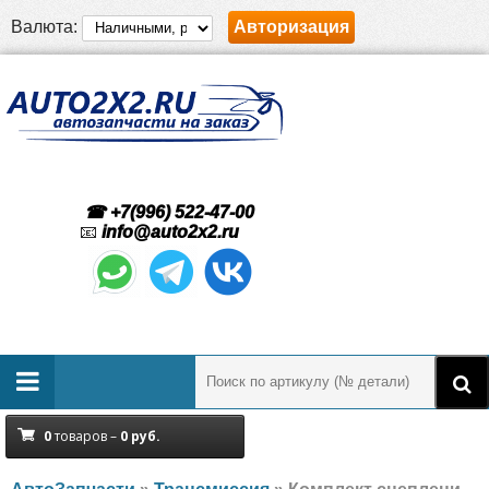
Валюта:
Авторизация
☎ +7(996) 522-47-00
📧
info@auto2x2.ru
0
товаров –
0
руб.