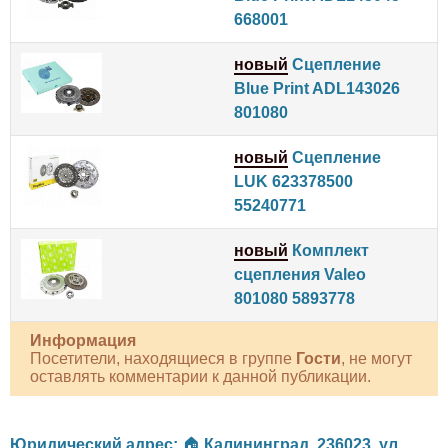
668001
новый
Сцепление
Blue Print ADL143026
801080
новый
Сцепление
LUK 623378500
55240771
новый
Комплект
сцепления Valeo
801080 5893778
Информация
Посетители, находящиеся в группе
Гости
, не могут
оставлять комментарии к данной публикации.
Юридический адрес:
🏠
Калининград
,
236023
,
ул.