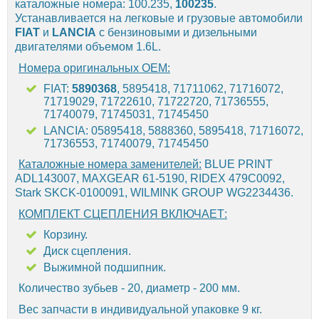
каталожные номера: 100.235,
100235
.
Устанавливается на легковые и грузовые автомобили
FIAT
и
LANCIA
с бензиновыми и дизельными
двигателями объемом 1.6L.
Номера оригинальных OEM:
FIAT:
5890368
, 5895418, 71711062, 71716072,
71719029, 71722610, 71722720, 71736555,
71740079, 71745031, 71745450
LANCIA: 05895418, 5888360, 5895418, 71716072,
71736553, 71740079, 71745450
Каталожные номера заменителей:
BLUE PRINT
ADL143007, MAXGEAR 61-5190, RIDEX 479C0092,
Stark SKCK-0100091, WILMINK GROUP WG2234436.
КОМПЛЕКТ СЦЕПЛЕНИЯ ВКЛЮЧАЕТ:
Корзину.
Диск сцепления.
Выжимной подшипник.
Количество зубьев - 20, диаметр - 200 мм.
Вес запчасти в индивидуальной упаковке 9 кг.