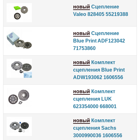
новый
Сцепление
Valeo 828405 55219388
новый
Сцепление
Blue Print ADF123042
71753860
новый
Комплект
сцепления Blue Print
ADW193062 1606556
новый
Комплект
сцепления LUK
623354000 668001
новый
Комплект
сцепления Sachs
3000990036 1606556