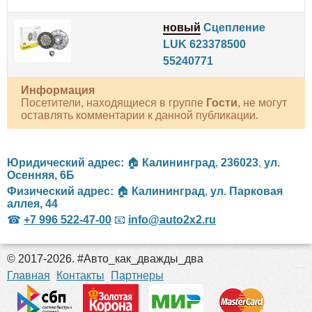
новый
Сцепление
LUK 623378500
55240771
Информация
Посетители, находящиеся в группе
Гости
, не могут
оставлять комментарии к данной публикации.
Юридический адрес:
🏠
Калининград
,
236023
,
ул.
Осенняя, 6Б
Физический адрес:
🏠
Калининград
,
ул. Парковая
аллея, 44
☎
+7 996 522-47-00
📧
info@auto2x2.ru
© 2017-2026. #Авто_как_дважды_два
российские сериалы
Главная
Контакты
Партнеры