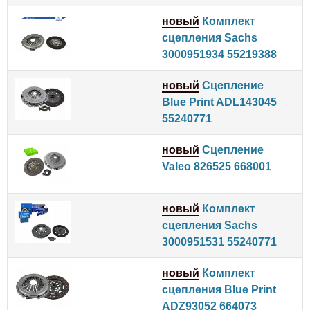
новый
Комплект
сцепления Sachs
3000951934 55219388
новый
Сцепление
Blue Print ADL143045
55240771
новый
Сцепление
Valeo 826525 668001
новый
Комплект
сцепления Sachs
3000951531 55240771
новый
Комплект
сцепления Blue Print
ADZ93052 664073