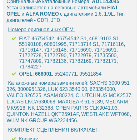
Оригинальные каталожные номера:
ADL143045
.
Устанавливается на легковые автомобили
FIAT
,
OPEL
и
ALFA ROMEO
с двигателями 1.6, 1.9L. Тип
двигателей - CDTi, JTD.
Номера оригинальных OEM:
FIAT: 46754542, 46754542 S1, 46819103 S1,
55190108, 60801995, 71713714 S1, 71716116,
71716147, 71716148, 71716690, 71716691,
71722728, 71722790, 71722979, 71735500,
71747809, 71782136, 71782169, 71782171,
71784227
OPEL:
668001
, 55240771, 95511854
Каталожные номера заменителей:
SACHS 3000 951
326, 3000951326, LUK 623 3540 00, 623354000,
VALEO 826525, ASAM 80224, CLUTCHNUS MCK2537,
LUCAS LKCA630068, MAXGEAR 61-5189, MECARM
MK9916, NK 132368, OPEN PARTS CLK9041.03,
QUINTON HAZELL QKT2591AF, WESTLAKE WFT068,
WILMINK GROUP WG2234456.
КОМПЛЕКТ СЦЕПЛЕНИЯ ВКЛЮЧАЕТ:
Корзину.