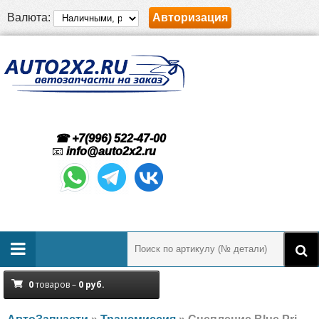
Валюта:
Авторизация
☎ +7(996) 522-47-00
📧
info@auto2x2.ru
0
товаров –
0
руб.