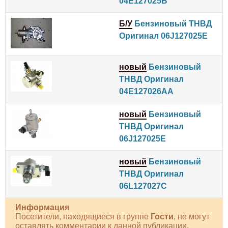
04E127025B
Б/У
Бензиновый ТНВД
Оригинал 06J127025E
новый
Бензиновый
ТНВД Оригинал
04E127026AA
новый
Бензиновый
ТНВД Оригинал
06J127025E
новый
Бензиновый
ТНВД Оригинал
06L127027C
Информация
Посетители, находящиеся в группе
Гости
, не могут
оставлять комментарии к данной публикации.