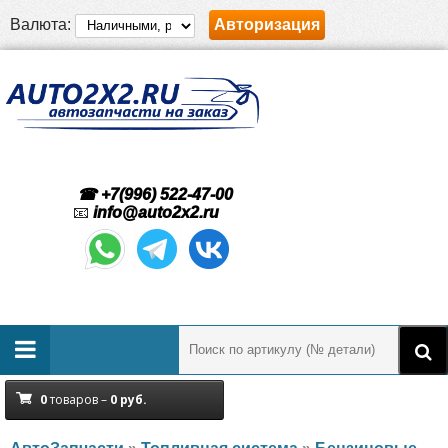
Валюта:
Авторизация
☎ +7(996) 522-47-00
📧
info@auto2x2.ru
0
товаров –
0
руб.