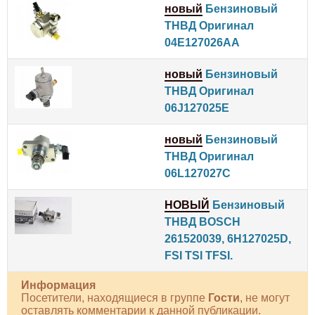
новый
Бензиновый
ТНВД Оригинал
04E127026AA
новый
Бензиновый
ТНВД Оригинал
06J127025E
новый
Бензиновый
ТНВД Оригинал
06L127027C
НОВЫЙ
Бензиновый
ТНВД BOSCH
261520039, 6H127025D,
FSI TSI TFSI.
Информация
Посетители, находящиеся в группе
Гости
, не могут
оставлять комментарии к данной публикации.