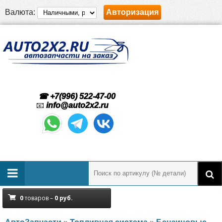
Валюта:
Авторизация
☎ +7(996) 522-47-00
📧
info@auto2x2.ru
0
товаров –
0
руб.