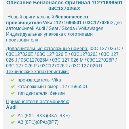
Описание Бензонасос Оригинал 11271696501
03C127026D:
Новый оригинальный
бензонасос от
производителя Vika 11271696501 / 03C127026D
для
автомобилей Audi / Seat / Skoda / Volkswagen.
Индивидуальная упаковка с логотипами
производителя.
Дополнительные каталожные номера:
03C 127 026 D /
03C127026E / 03C 127 026 E / 03C127026J / 03C 127
026 J / 03C127026M / 03C 127 026 M / 03C127026P /
03C 127 026 P / 03C127026R / 03C 127 026 R.
Технические характеристики:
производитель: Vika
каталожный номер:11271696501
тип двигателя: бензин
Применяется в автомобилях:
Audi
A1 (8X1, 8XK)(8XA, 8XF)
A3 (8P1)(8PA)(8P7)