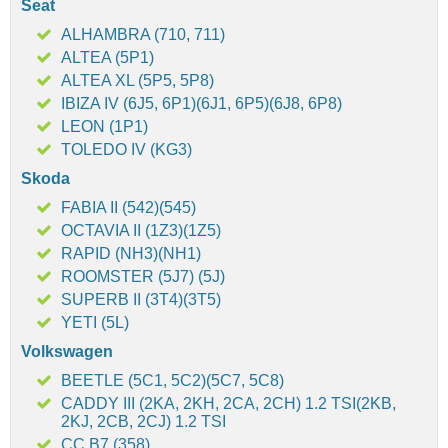
Seat
ALHAMBRA (710, 711)
ALTEA (5P1)
ALTEA XL (5P5, 5P8)
IBIZA IV (6J5, 6P1)(6J1, 6P5)(6J8, 6P8)
LEON (1P1)
TOLEDO IV (KG3)
Skoda
FABIA II (542)(545)
OCTAVIA II (1Z3)(1Z5)
RAPID (NH3)(NH1)
ROOMSTER (5J7) (5J)
SUPERB II (3T4)(3T5)
YETI (5L)
Volkswagen
BEETLE (5C1, 5C2)(5C7, 5C8)
CADDY III (2KA, 2KH, 2CA, 2CH) 1.2 TSI(2KB,
2KJ, 2CB, 2CJ) 1.2 TSI
CC B7 (358)