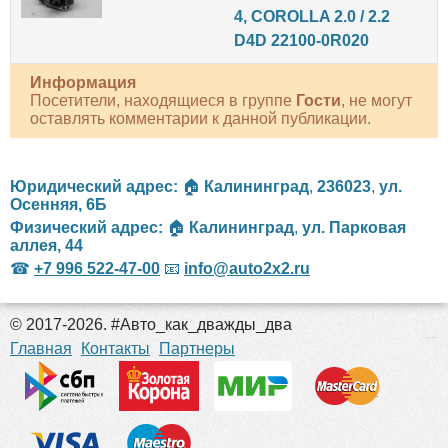
4, COROLLA 2.0 / 2.2
D4D 22100-0R020
Информация
Посетители, находящиеся в группе
Гости
, не могут
оставлять комментарии к данной публикации.
Юридический адрес:
🏠
Калининград
,
236023
,
ул.
Осенняя, 6Б
Физический адрес:
🏠
Калининград
,
ул. Парковая
аллея, 44
☎
+7 996 522-47-00
📧
info@auto2x2.ru
© 2017-2026. #Авто_как_дважды_два
российские сериалы
Главная
Контакты
Партнеры