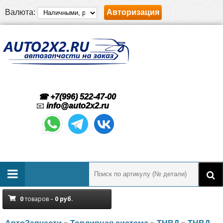
Валюта:
Авторизация
☎ +7(996) 522-47-00
📧
info@auto2x2.ru
0
товаров –
0
руб.