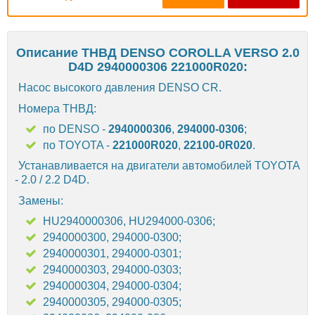
Описание ТНВД DENSO COROLLA VERSO 2.0
D4D 2940000306 221000R020:
Насос высокого давления DENSO CR.
Номера ТНВД:
по DENSO -
2940000306
,
294000-0306
;
по TOYOTA -
221000R020
,
22100-0R020
.
Устанавливается на двигатели автомобилей TOYOTA
- 2.0 / 2.2 D4D.
Замены:
HU2940000306, HU294000-0306;
2940000300, 294000-0300;
2940000301, 294000-0301;
2940000303, 294000-0303;
2940000304, 294000-0304;
2940000305, 294000-0305;