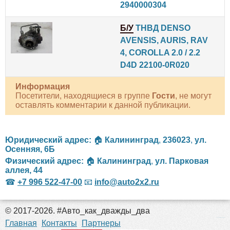
2940000304
Б/У
ТНВД DENSO
AVENSIS, AURIS, RAV
4, COROLLA 2.0 / 2.2
D4D 22100-0R020
Информация
Посетители, находящиеся в группе
Гости
, не могут
оставлять комментарии к данной публикации.
Юридический адрес:
🏠
Калининград
,
236023
,
ул.
Осенняя, 6Б
Физический адрес:
🏠
Калининград
,
ул. Парковая
аллея, 44
☎
+7 996 522-47-00
📧
info@auto2x2.ru
© 2017-2026. #Авто_как_дважды_два
российские сериалы
Главная
Контакты
Партнеры