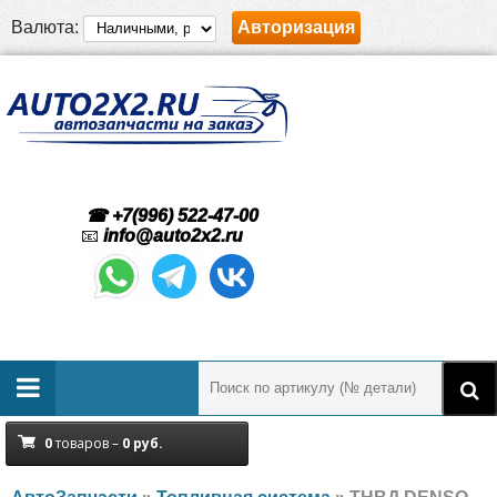
Валюта:
Авторизация
☎ +7(996) 522-47-00
📧
info@auto2x2.ru
0
товаров –
0
руб.