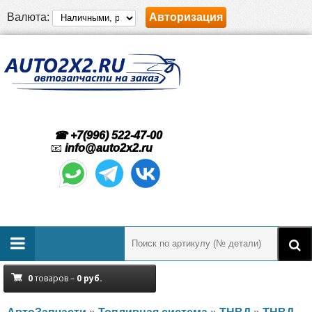
Валюта:
Авторизация
☎ +7(996) 522-47-00
📧
info@auto2x2.ru
0
товаров –
0
руб.