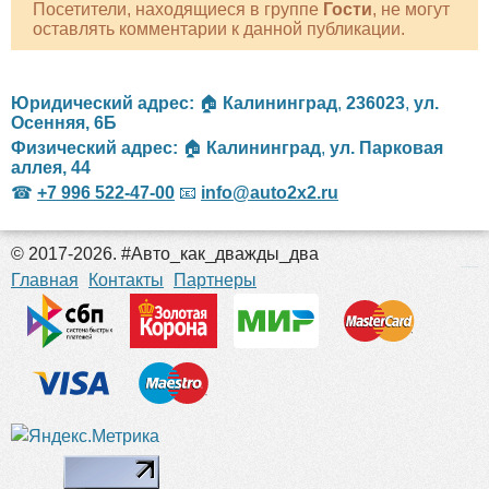
Посетители, находящиеся в группе
Гости
, не могут
оставлять комментарии к данной публикации.
Юридический адрес:
🏠
Калининград
,
236023
,
ул.
Осенняя, 6Б
Физический адрес:
🏠
Калининград
,
ул. Парковая
аллея, 44
☎
+7 996 522-47-00
📧
info@auto2x2.ru
© 2017-2026. #Авто_как_дважды_два
российские сериалы
Главная
Контакты
Партнеры