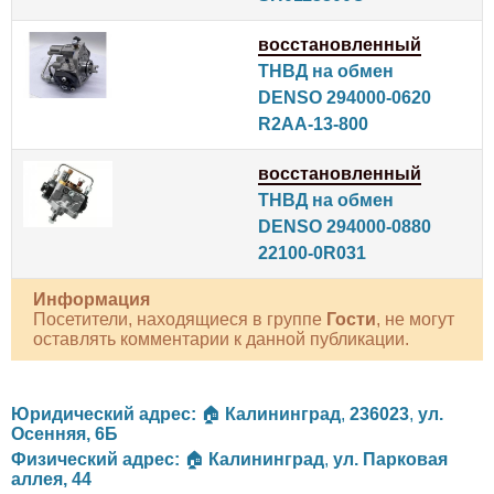
восстановленный
ТНВД на обмен
DENSO 294000-0620
R2AA-13-800
восстановленный
ТНВД на обмен
DENSO 294000-0880
22100-0R031
Информация
Посетители, находящиеся в группе
Гости
, не могут
оставлять комментарии к данной публикации.
Юридический адрес:
🏠
Калининград
,
236023
,
ул.
Осенняя, 6Б
Физический адрес:
🏠
Калининград
,
ул. Парковая
аллея, 44