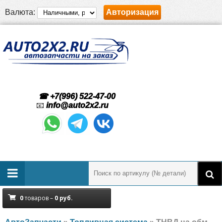
Валюта:
Авторизация
☎ +7(996) 522-47-00
📧
info@auto2x2.ru
0
товаров –
0
руб.