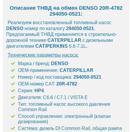
Описание ТНВД на обмен DENSO 20R-4782
294050-0521:
Реализуем восстановленный топливный насос
DENSO
номер по каталогу
294050-0521
.
Предлагаемый ТНВД применяется в строительно-
дорожной технике
CATERPILLAR
с дизельными
двигателями
CAT/PERKINS
6.6-7.1L
.
Технические параметры насоса:
Марка / бренд:
DENSO
OEM-применение:
CATERPILLAR
Номер / код поставщика:
294050-0521
OEM-номер CAT:
20R-4782
Серия:
HP4
Двигателя: C6.6 / C7.1 / VISTA E
Тип: топливный насос высокого давления
Common Rail
Способ управления: электронный (клапан
дозирования)
Система: дизель DI Common Rail, общая рампа