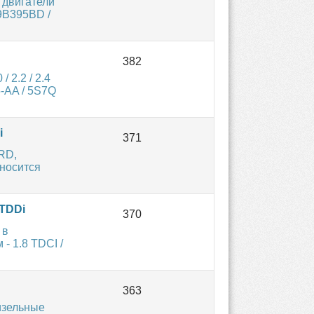
 двигатели
9B395BD /
2.2 / 2.4
-AA / 5S7Q
i
RD,
аносится
TDDi
 в
- 1.8 TDCI /
изельные