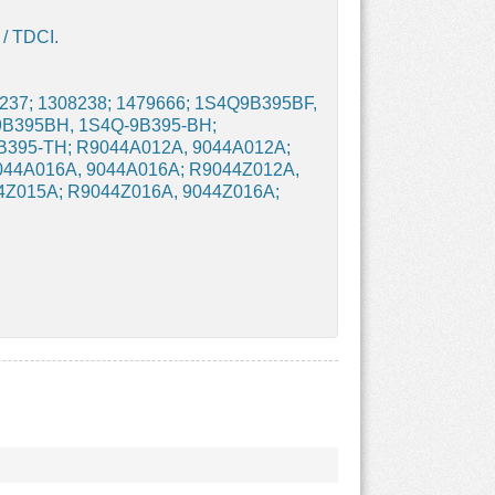
/ TDCI.
8237; 1308238; 1479666; 1S4Q9B395BF,
9B395BH, 1S4Q-9B395-BH;
395-TH; R9044A012A, 9044A012A;
044A016A, 9044A016A; R9044Z012A,
4Z015A; R9044Z016A, 9044Z016A;