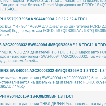
ЛФИ с кодом - R9044Z013A Устанавливается на дизельные
Тип двигателя: Дизель / Diesel Маркировка по FORD: 1S4Q
/ 1S4Q...
I 5S7Q9B395AA 9044A090A 2.0 / 2.2 / 2.4 TDCI
с ДЕЛФИ - 9044A090A для дизельных двигателей FORD 2.0 / 
 Diesel) Код по марке а/м FORD: 5S7Q9B395AA / 5S7Q-9B395
еним...
 A2C20003032 5WS40094 4M5Q9B395AF 1.8 TDCI 1.8 TDD
МЕНС VDO для двигателей 1.8 TDCI / TDDi марок авто FO
одом - изготовителем - 5WS40094 / A2C20003032. Так же н
д для автомобилей...
ENS 5WS40094 A2C20003032 4M5Q9B395AD 1.8 TDCI 1.8 
ос высокого давления ( 5WS40094 / A2C20003032 ) бывший
Устанавливается на дизельные двигатели авто FORD, объём 
395AD / 4M5Q...
HI R9044Z015A 1S4Q9B395BF 1.8 TDCI
ос высокого давления ТНВД ДЕЛФИ Устанавливается на д