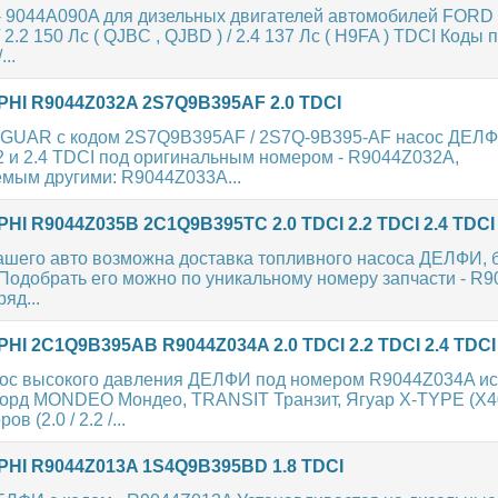
9044A090A для дизельных двигателей автомобилей FORD - 
 2.2 150 Лс ( QJBC , QJBD ) / 2.4 137 Лс ( H9FA ) TDCI Коды
..
HI R9044Z032A 2S7Q9B395AF 2.0 TDCI
GUAR с кодом 2S7Q9B395AF / 2S7Q-9B395-AF насос ДЕЛФ
.2 и 2.4 TDCI под оригинальным номером - R9044Z032A,
мым другими: R9044Z033A...
I R9044Z035B 2C1Q9B395TC 2.0 TDCI 2.2 TDCI 2.4 TDCI
Вашего авто возможна доставка топливного насоса ДЕЛФИ, 
 Подобрать его можно по уникальному номеру запчасти - R
яд...
I 2C1Q9B395AB R9044Z034A 2.0 TDCI 2.2 TDCI 2.4 TDCI
ос высокого давления ДЕЛФИ под номером R9044Z034A ис
орд MONDEO Мондео, TRANSIT Транзит, Ягуар X-TYPE (X40
 (2.0 / 2.2 /...
HI R9044Z013A 1S4Q9B395BD 1.8 TDCI