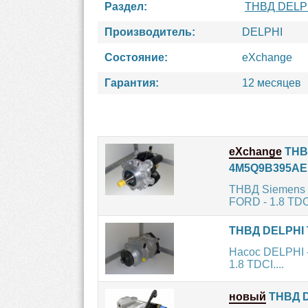
Раздел:
ТНВД DELP
Производитель:
DELPHI
Состояние:
eXchange
Гарантия:
12 месяцев
eXchange
ТНВД
4M5Q9B395AE
ТНВД Siemens 
FORD - 1.8 TDCi
ТНВД DELPHI T
Насос DELPHI 
1.8 TDCI....
новый
ТНВД DE