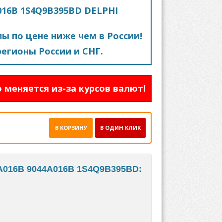
A016B 1S4Q9B395BD DELPHI
пы по цене ниже чем в России!
егионы России и СНГ.
 меняется из-за курсов валют!
В КОРЗИНУ
В ОДИН КЛИК
4A016B 9044A016B 1S4Q9B395BD: