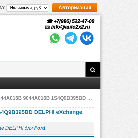
та:
Авторизация
☎ +7(996) 522-47-00
📧
info@auto2x2.ru
6B 9044A016B 1S4Q9B395BD Ford, eXchange
1S4Q9B395BD DELPHI eXchange
ge DELPHI для
Ford