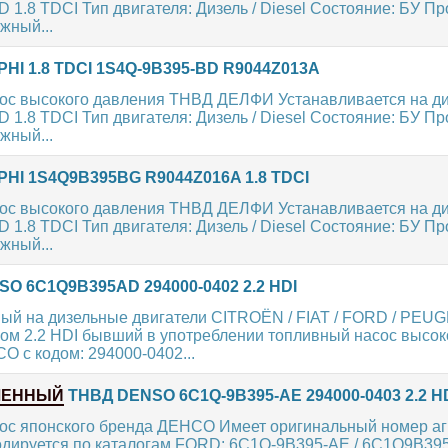
 1.8 TDCI Тип двигателя: Дизель / Diesel Состояние: БУ Пр
жный...
HI 1.8 TDCI 1S4Q-9B395-BD R9044Z013A
ос высокого давления ТНВД ДЕЛФИ Устанавливается на д
 1.8 TDCI Тип двигателя: Дизель / Diesel Состояние: БУ Пр
жный...
HI 1S4Q9B395BG R9044Z016A 1.8 TDCI
ос высокого давления ТНВД ДЕЛФИ Устанавливается на д
 1.8 TDCI Тип двигателя: Дизель / Diesel Состояние: БУ Пр
жный...
O 6C1Q9B395AD 294000-0402 2.2 HDI
ый на дизельные двигатели CITROËN / FIAT / FORD / PEU
ом 2.2 HDI бывший в употреблении топливный насос высок
 с кодом: 294000-0402...
ЛЕННЫЙ
ТНВД DENSO 6C1Q-9B395-AE 294000-0403 2.2 H
ос японского бренда ДЕНСО Имеет оригинальный номер агр
одируется по каталогам FORD: 6C1Q-9B395-AE / 6C1Q9B39