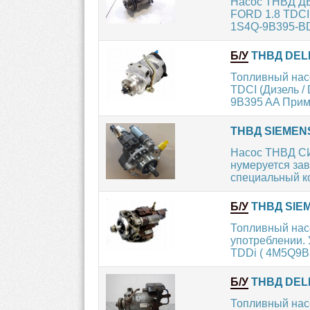
Насос ТНВД ДЕ
FORD 1.8 TDCI 
1S4Q-9B395-BD 
Б/У
ТНВД DELPH
Топливный насо
TDCI (Дизель /
9B395 AA Прим
ТНВД SIEMENS
Насос ТНВД СИ
нумеруется зав
специальный ко
Б/У
ТНВД SIEM
Топливный нас
употреблении. 
TDDi ( 4M5Q9B
Б/У
ТНВД DELP
Топливный нас