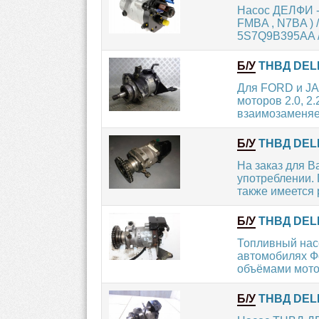
Насос ДЕЛФИ - 
FMBA , N7BA ) /
5S7Q9B395AA /.
Б/У
ТНВД DELP
Для FORD и JA
моторов 2.0, 2
взаимозаменяе
Б/У
ТНВД DELPH
На заказ для 
употреблении.
также имеется р
Б/У
ТНВД DELPH
Топливный нас
автомобилях Ф
объёмами моторов
Б/У
ТНВД DELP