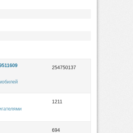
9511609
мобилей
игателями