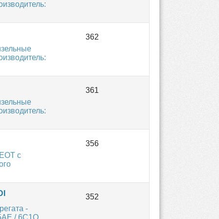
оизводитель:
изельные
оизводитель:
изельные
оизводитель:
GEOT с
ого
DI
егата -
5AE / 6C1Q