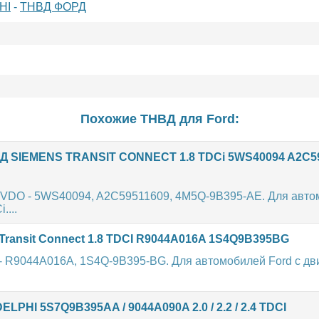
HI
-
ТНВД ФОРД
Похожие ТНВД для
Ford
:
 SIEMENS TRANSIT CONNECT 1.8 TDCi 5WS40094 A2C5
VDO - 5WS40094, A2C59511609, 4M5Q-9B395-AE. Для авто
....
ransit Connect 1.8 TDCI R9044A016A 1S4Q9B395BG
- R9044A016A, 1S4Q-9B395-BG. Для автомобилей Ford с дв
LPHI 5S7Q9B395AA / 9044A090A 2.0 / 2.2 / 2.4 TDCI