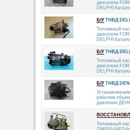
двигатели FORD
DELPHI Катало
Б/У
ТНВД DELP
Топливный нас
двигатели FORD
DELPHI Катало
Б/У
ТНВД DELP
Топливный нас
двигатели FORD
DELPHI Катало
Б/У
ТНВД DENS
Устанавливаем
рабочим объём
давления ДЕНСО
ВОССТАНОВ
Топливный нас
294000-0403 К