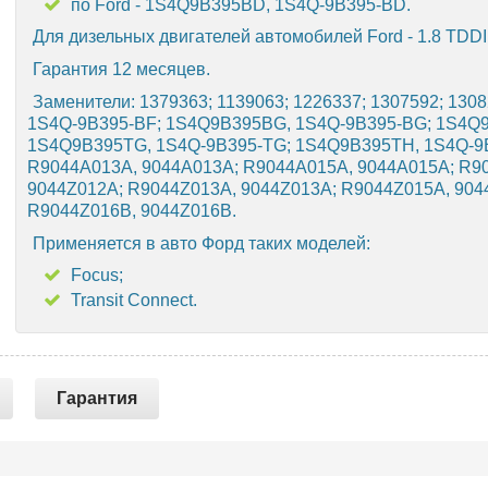
по Ford - 1S4Q9B395BD, 1S4Q-9B395-BD.
Для дизельных двигателей автомобилей Ford - 1.8 TDDI 
Гарантия 12 месяцев.
Заменители: 1379363; 1139063; 1226337; 1307592; 130
1S4Q-9B395-BF; 1S4Q9B395BG, 1S4Q-9B395-BG; 1S4Q
1S4Q9B395TG, 1S4Q-9B395-TG; 1S4Q9B395TH, 1S4Q-9B
R9044A013A, 9044A013A; R9044A015A, 9044A015A; R9
9044Z012A; R9044Z013A, 9044Z013A; R9044Z015A, 904
R9044Z016B, 9044Z016B.
Применяется в авто Форд таких моделей:
Focus;
Transit Connect.
Гарантия