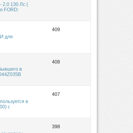
2.0 130 Лс (
 по FORD:
И для
бывшего в
9044Z035B
пользуется в
0) с