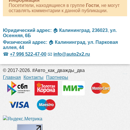
Информация
Посетители, находящиеся в группе
Гости
, не могут
оставлять комментарии к данной публикации.
Юридический адрес:
🏠
Калининград
,
236023
,
ул.
Осенняя, 6Б
Физический адрес:
🏠
Калининград
,
ул. Парковая
аллея, 44
☎
+7 996 522-47-00
📧
info@auto2x2.ru
© 2017-2026. #Авто_как_дважды_два
российские сериалы
Главная
Контакты
Партнеры