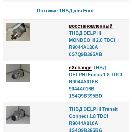
Похожие ТНВД для
Ford
:
восстановленный
ТНВД DELPHI
MONDEO III 2.0 TDCi
R9044A130A
6S7Q9B395AB
eXchange
ТНВД
DELPHI Focus 1.8 TDCI
R9044A016B
9044A016B
1S4Q9B395BD
ТНВД DELPHI Transit
Connect 1.8 TDCI
R9044A016A
1S4Q9B395BG