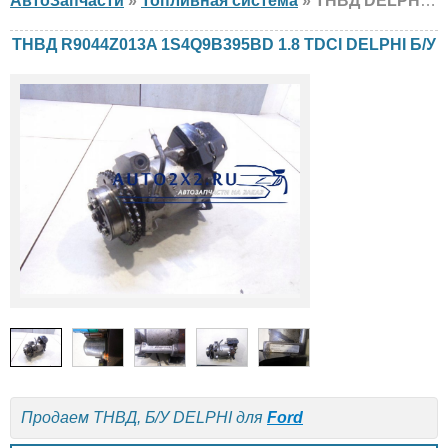
АвтоЗапчасти
»
Топливная система
» ТНВД DELPHI R9044Z013A 1S4Q9B395BD 1.8 TDCI Ford, Б/У
ТНВД R9044Z013A 1S4Q9B395BD 1.8 TDCI DELPHI Б/У
Продаем ТНВД, Б/У DELPHI для
Ford