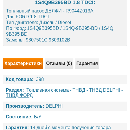
1S4Q9B395BD 1.8 TDCI:
Топливный насос ДЕЛФИ - R9044Z013A
Для FORD 1.8 TDCI
Тип двигателя: Дизель / Diesel
По Форд: 1S4Q9B395BD / 1S4Q-9B395-BD / 1S4Q
9B395 BD
Замены: 9307501C 9303102B
Характеристики
Отзывы (0)
Гарантия
Код товара:
398
Раздел:
Топливная система
-
ТНВД
-
ТНВД DELPHI
-
ТНВД ФОРД
Производитель:
DELPHI
Состояние:
Б/У
Гарантия:
14 дней с момента получения товара