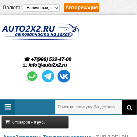
Валюта:
Авторизация
☎ +7(996) 522-47-00
📧
info@auto2x2.ru
0
товаров –
0
руб.