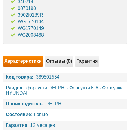
340214
0870198
3902I0189R
WG1770144
WG1770149
WG2008468
Характеристики
Отзывы (0)
Гарантия
Код товара:
369501554
Раздел:
форсунка DELPHI
-
Форсунки KIA
-
Форсунки
HYUNDAI
Производитель:
DELPHI
Состояние:
новые
Гарантия:
12 месяцев