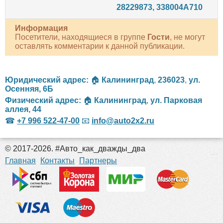
28229873, 338004A710
Информация
Посетители, находящиеся в группе
Гости
, не могут
оставлять комментарии к данной публикации.
Юридический адрес:
🏠
Калининград
,
236023
,
ул.
Осенняя, 6Б
Физический адрес:
🏠
Калининград
,
ул. Парковая
аллея, 44
☎
+7 996 522-47-00
📧
info@auto2x2.ru
© 2017-2026. #Авто_как_дважды_два
российские сериалы
Главная
Контакты
Партнеры