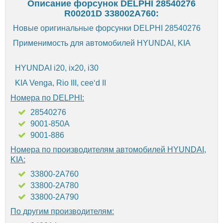
Описание форсунок DELPHI 28540276
R00201D 338002A760:
Новые оригинальные форсунки DELPHI 28540276
Применимость для автомобилей HYUNDAI, KIA
HYUNDAI i20, ix20, i30
KIA Venga, Rio III, cee‘d II
Номера по DELPHI:
28540276
9001-850A
9001-886
Номера по производителям автомобилей HYUNDAI,
KIA:
33800-2A760
33800-2A780
33800-2A790
По другим производителям: