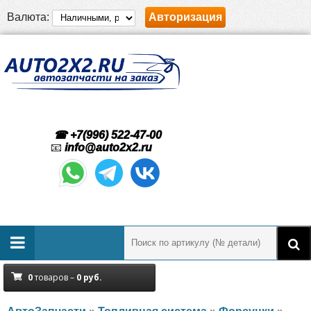
Валюта:
Авторизация
☎ +7(996) 522-47-00
📧
info@auto2x2.ru
0
товаров –
0
руб.