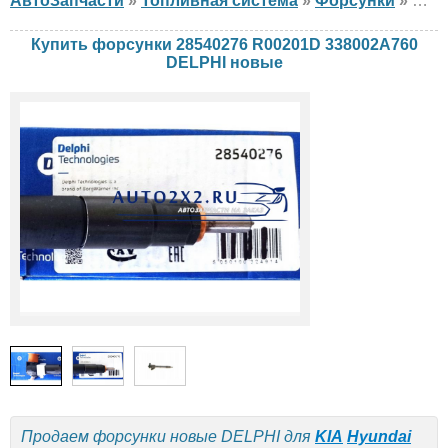
АвтоЗапчасти
»
Топливная система
»
Форсунки
»
фор
Купить форсунки 28540276 R00201D 338002A760
DELPHI новые
Продаем форсунки новые DELPHI для
KIA
Hyundai