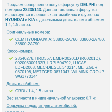
Продаем совершенно новую форсунку
DELPHI
под
номером
28235143
. Данная топливная форсунка
используется в легковых автомобилях и фургонах
HYUNDAI
и
KIA
с дизельными двигателями объемом
1.4, 1.5 литра.
Оригинальные номера:
OEM HYUNDAI/KIA: 33800-2A760, 33800-2A780,
33800-2A790
Кросс-номера:
28540276, HRD357, EMBR00201D (R00201D),
002003000132R, LRPI 504792, LUCAS
LDFB2068, MEC-DIESEL 340214, METZGER
0870198, METZGER 0871047, WILMINK GROUP
WG1770144
Двигателя/объем:
CRDi / 1.4, 1.5 литра
Вес запчасти в индивидуальной упаковке: 0.7 кг.
Форсунка подходит для автомобилей: