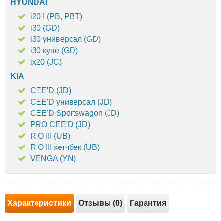
HYUNDAI
i20 I (PB, PBT)
i30 (GD)
i30 универсал (GD)
i30 купе (GD)
ix20 (JC)
KIA
CEE'D (JD)
CEE'D универсал (JD)
CEE'D Sportswagon (JD)
PRO CEE'D (JD)
RIO III (UB)
RIO III хетчбек (UB)
VENGA (YN)
Характеристики
Отзывы (0)
Гарантия