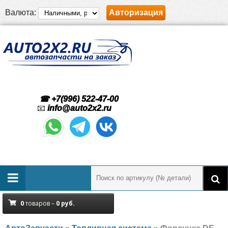
Валюта:
Авторизация
☎ +7(996) 522-47-00
📧
info@auto2x2.ru
0
товаров –
0
руб.