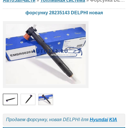
АвтоЗапчасти
»
Топливная система
» Форсунка DELPHI 28235143 Hyundai, KIA, новая
форсунку 28235143 DELPHI новая
Продаем форсунку, новая DELPHI для
Hyundai
KIA