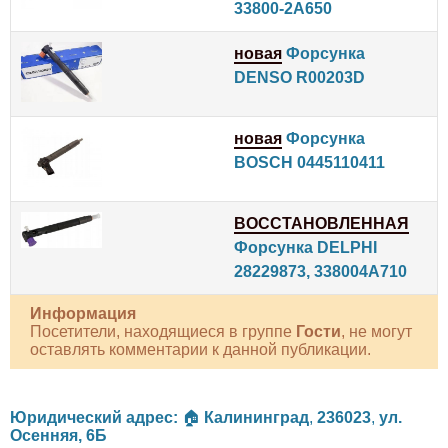
33800-2A650
новая
Форсунка
DENSO R00203D
новая
Форсунка
BOSCH 0445110411
ВОССТАНОВЛЕННАЯ
Форсунка DELPHI
28229873, 338004A710
Информация
Посетители, находящиеся в группе
Гости
, не могут
оставлять комментарии к данной публикации.
Юридический адрес:
🏠
Калининград
,
236023
,
ул.
Осенняя, 6Б