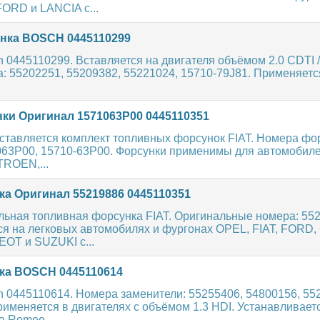
ORD и LANCIA с...
нка BOSCH 0445110299
 0445110299. Вставляется на двигателя объёмом 2.0 CDTI /
 55202251, 55209382, 55221024, 15710-79J81. Применяется в
ки Оригинал 1571063P00 0445110351
ставляется комплект топливных форсунок FIAT. Номера фо
1063P00, 15710-63P00. Форсунки применимы для автомобил
TROEN,...
а Оригинал 55219886 0445110351
льная топливная форсунка FIAT. Оригинальные номера: 55
ся на легковых автомобилях и фургонах OPEL, FIAT, FORD
OT и SUZUKI с...
а BOSCH 0445110614
 0445110614. Номера заменители: 55255406, 54800156, 55
именяется в двигателях с объёмом 1.3 HDI. Устанавливает
a Romeo,...