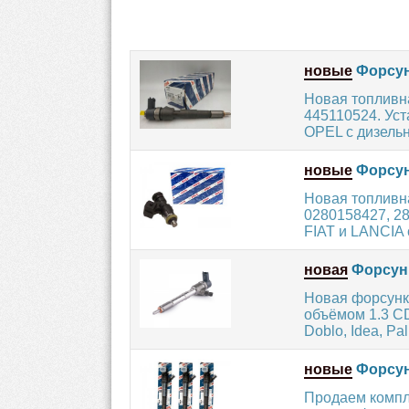
новые
Форсун
Новая топливн
445110524. Ус
OPEL с дизельн
новые
Форсун
Новая топливн
0280158427, 2
FIAT и LANCIA 
новая
Форсунк
Новая форсунка
объёмом 1.3 CD
Doblo, Idea, Pali
новые
Форсун
Продаем компл