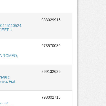
 0445110524,
 JEEP и
FA ROMEO,
теля с
iva, Fiat
ожные