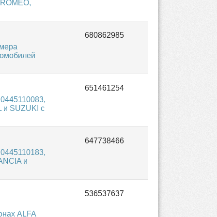
A ROMEO,
омера
томобилей
 0445110083,
L и SUZUKI с
 0445110183,
ANCIA и
онах ALFA