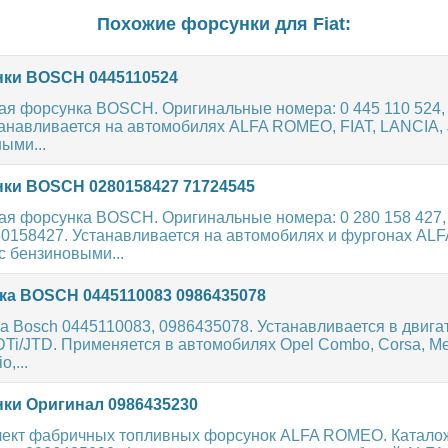
Похожие форсунки для
Fiat
:
ки BOSCH 0445110524
ая форсунка BOSCH. Оригинальные номера: 0 445 110 524,
танавливается на автомобилях ALFA ROMEO, FIAT, LANCIA,
ыми...
ки BOSCH 0280158427 71724545
ая форсунка BOSCH. Оригинальные номера: 0 280 158 427,
80158427. Устанавливается на автомобилях и фургонах AL
с бензиновыми...
а BOSCH 0445110083 0986435078
 Bosch 0445110083, 0986435078. Устанавливается в двига
Ti/JTD. Применяется в автомобилях Opel Combo, Corsa, Mer
o,...
ки Оригинал 0986435230
ект фабричных топливных форсунок ALFA ROMEO. Катал