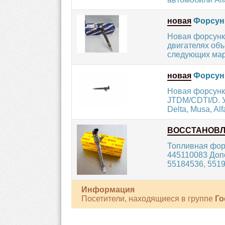
новая
Форсунк
Новая форсунка
двигателях об
следующих марок
новая
Форсунк
Новая форсунка
JTDM/CDTI/D. Ус
Delta, Musa, Al
ВОССТАНОВ
Топливная форс
445110083 Доп
55184536, 55192
Информация
Посетители, находящиеся в группе
Го