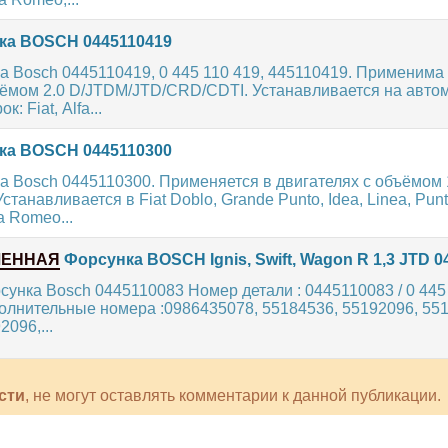
а BOSCH 0445110419
 Bosch 0445110419, 0 445 110 419, 445110419. Применима
ъёмом 2.0 D/JTDM/JTD/CRD/CDTI. Устанавливается на авто
: Fiat, Alfa...
а BOSCH 0445110300
 Bosch 0445110300. Применяется в двигателях с объёмом 
танавливается в Fiat Doblo, Grande Punto, Idea, Linea, Punt
fa Romeo...
ЛЕННАЯ
Форсунка BOSCH Ignis, Swift, Wagon R 1,3 JTD 0
унка Bosch 0445110083 Номер детали : 0445110083 / 0 445 
олнительные номера :0986435078, 55184536, 55192096, 55
096,...
сти
, не могут оставлять комментарии к данной публикации.