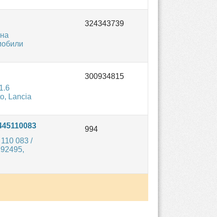
 на
мобили
1.6
o, Lancia
445110083
110 083 /
192495,