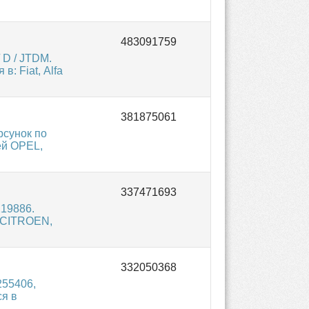
 D / JTDM.
: Fiat, Alfa
рсунок по
ей OPEL,
219886.
, CITROEN,
255406,
ся в