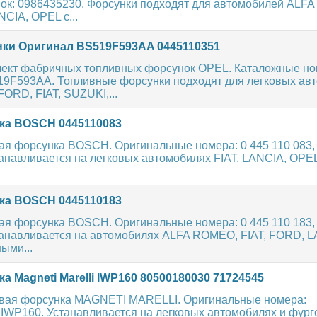
ок: 0986435230. Форсунки подходят для автомобилей ALF
NCIA, OPEL с...
ки Оригинал BS519F593AA 0445110351
ект фабричных топливных форсунок OPEL. Каталожные н
19F593AA. Топливные форсунки подходят для легковых ав
ORD, FIAT, SUZUKI,...
а BOSCH 0445110083
ая форсунка BOSCH. Оригинальные номера: 0 445 110 083,
анавливается на легковых автомобилях FIAT, LANCIA, OPE
а BOSCH 0445110183
ая форсунка BOSCH. Оригинальные номера: 0 445 110 183,
танавливается на автомобилях ALFA ROMEO, FIAT, FORD, L
ыми...
а Magneti Marelli IWP160 80500180030 71724545
вая форсунка MAGNETI MARELLI. Оригинальные номера:
 IWP160. Устанавливается на легковых автомобилях и фург