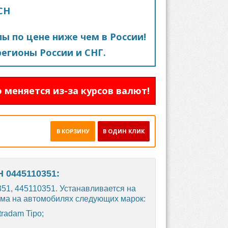
CH
пы по цене ниже чем в России!
егионы России и СНГ.
 меняется из-за курсов валют!
В КОРЗИНУ
В ОДИН КЛИК
 0445110351:
 351, 445110351. Устанавливается на
има на автомобилях следующих марок:
tradam Tipo;