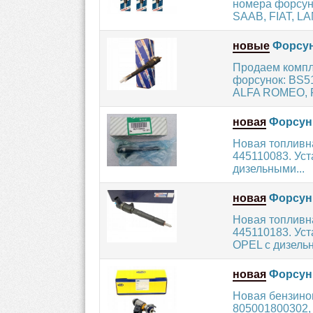
номера форсун
SAAB, FIAT, LA
новые
Форсун
Продаем компл
форсунок: BS5
ALFA ROMEO, F
новая
Форсунк
Новая топливн
445110083. Уст
дизельными...
новая
Форсунк
Новая топливн
445110183. Ус
OPEL с дизельн
новая
Форсунк
Новая бензино
805001800302,