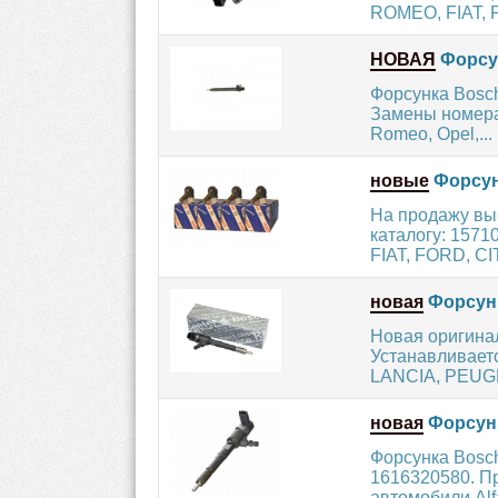
ROMEO, FIAT, F
НОВАЯ
Форсу
Форсунка Bosch
Замены номера:
Romeo, Opel,...
новые
Форсун
На продажу вы
каталогу: 157
FIAT, FORD, CI
новая
Форсунк
Новая оригина
Устанавливает
LANCIA, PEUGE
новая
Форсунк
Форсунка Bosch
1616320580. Пр
автомобили Alf