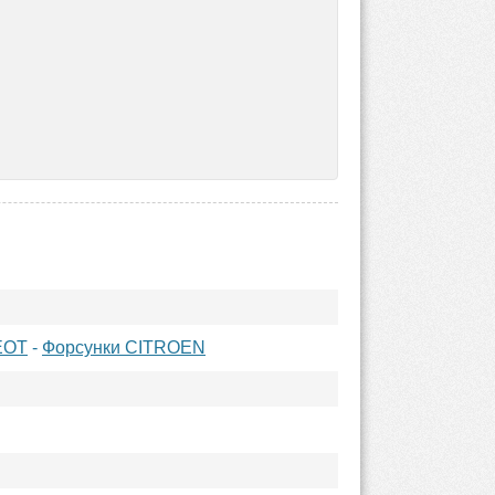
EOT
-
Форсунки CITROEN