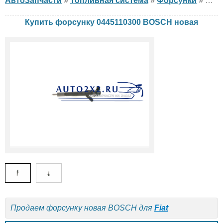
АвтоЗапчасти
»
Топливная система
»
Форсунки
»
фор
Купить форсунку 0445110300 BOSCH новая
Продаем форсунку новая BOSCH для
Fiat