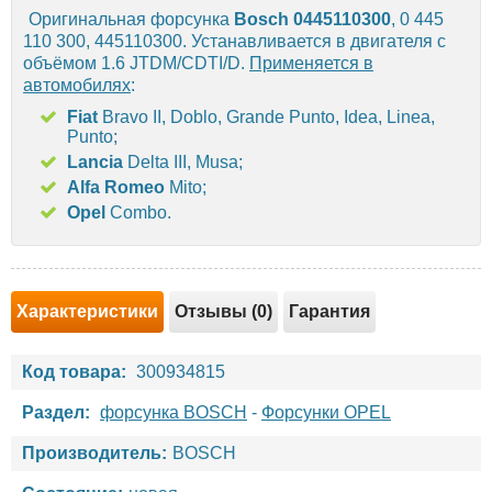
Оригинальная форсунка
Bosch
0445110300
, 0 445
110 300, 445110300. Устанавливается в двигателя с
объёмом 1.6 JTDM/CDTI/D.
Применяется в
автомобилях
:
Fiat
Bravo II, Doblo, Grande Punto, Idea, Linea,
Punto;
Lancia
Delta III, Musa;
Alfa Romeo
Mito;
Opel
Combo.
Характеристики
Отзывы (0)
Гарантия
Код товара:
300934815
Раздел:
форсунка BOSCH
-
Форсунки OPEL
Производитель:
BOSCH