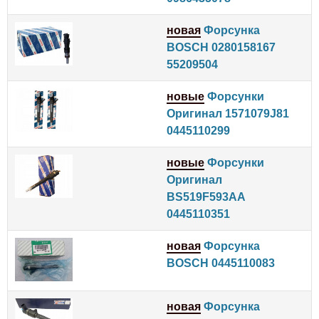
новая
Форсунка
BOSCH 0280158167
55209504
новые
Форсунки
Оригинал 1571079J81
0445110299
новые
Форсунки
Оригинал
BS519F593AA
0445110351
новая
Форсунка
BOSCH 0445110083
новая
Форсунка