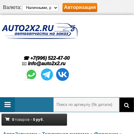
Валюта:
Авторизация
☎ +7(996) 522-47-00
📧
info@auto2x2.ru
0
товаров –
0
руб.