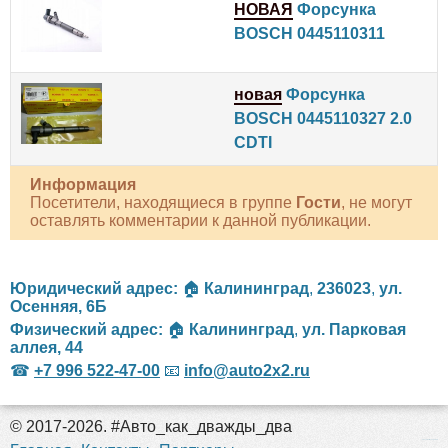
НОВАЯ
Форсунка
BOSCH 0445110311
новая
Форсунка
BOSCH 0445110327 2.0
CDTI
Информация
Посетители, находящиеся в группе
Гости
, не могут
оставлять комментарии к данной публикации.
Юридический адрес:
🏠
Калининград
,
236023
,
ул.
Осенняя, 6Б
Физический адрес:
🏠
Калининград
,
ул. Парковая
аллея, 44
☎
+7 996 522-47-00
📧
info@auto2x2.ru
© 2017-2026. #Авто_как_дважды_два
российские сериалы