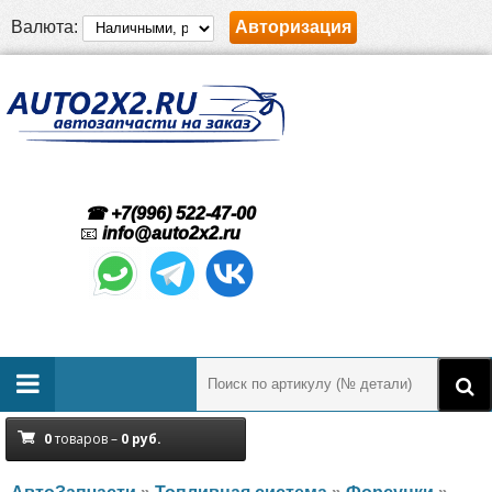
Валюта:
Авторизация
☎ +7(996) 522-47-00
📧
info@auto2x2.ru
0
товаров –
0
руб.