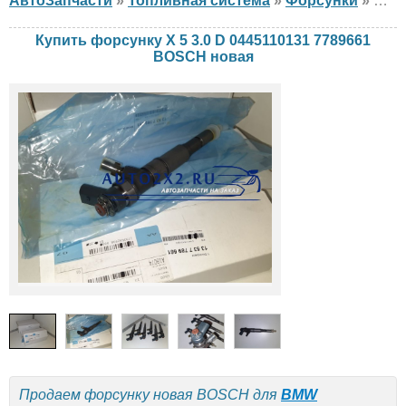
АвтоЗапчасти
»
Топливная система
»
Форсунки
»
фор
Купить форсунку X 5 3.0 D 0445110131 7789661
BOSCH новая
Продаем форсунку новая BOSCH для
BMW