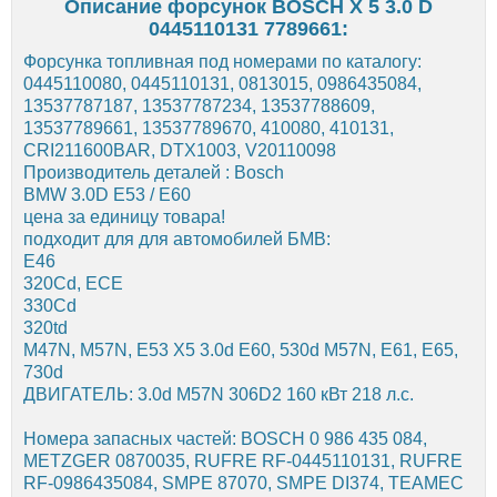
Описание форсунок BOSCH X 5 3.0 D
0445110131 7789661:
Форсунка топливная под номерами по каталогу:
0445110080, 0445110131, 0813015, 0986435084,
13537787187, 13537787234, 13537788609,
13537789661, 13537789670, 410080, 410131,
CRI211600BAR, DTX1003, V20110098
Производитель деталей : Bosch
BMW 3.0D E53 / E60
цена за единицу товара!
подходит для для автомобилей БМВ:
E46
320Cd, ECE
330Cd
320td
M47N, M57N, E53 X5 3.0d E60, 530d M57N, E61, E65,
730d
ДВИГАТЕЛЬ: 3.0d M57N 306D2 160 кВт 218 л.с.
Номера запасных частей: BOSCH 0 986 435 084,
METZGER 0870035, RUFRE RF-0445110131, RUFRE
RF-0986435084, SMPE 87070, SMPE DI374, TEAMEC