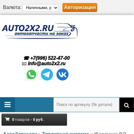
Валюта:
Авторизация
☎ +7(996) 522-47-00
📧
info@auto2x2.ru
0
товаров –
0
руб.