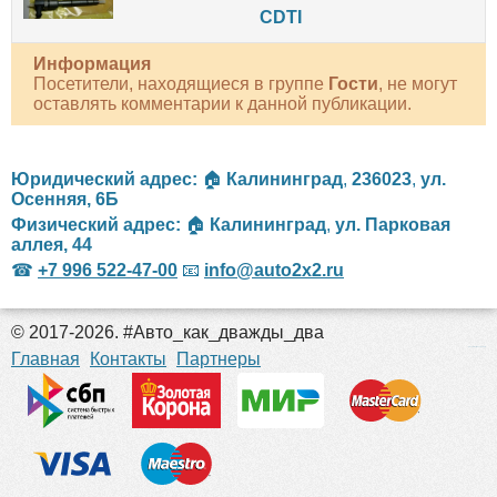
CDTI
Информация
Посетители, находящиеся в группе
Гости
, не могут
оставлять комментарии к данной публикации.
Юридический адрес:
🏠
Калининград
,
236023
,
ул.
Осенняя, 6Б
Физический адрес:
🏠
Калининград
,
ул. Парковая
аллея, 44
☎
+7 996 522-47-00
📧
info@auto2x2.ru
© 2017-2026. #Авто_как_дважды_два
российские сериалы
Главная
Контакты
Партнеры