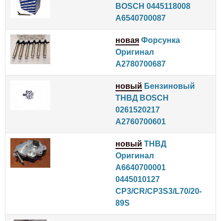
BOSCH 0445118008
A6540700087
новая
Форсунка
Оригинал
A2780700687
новый
Бензиновый
ТНВД BOSCH
0261520217
A2760700601
новый
ТНВД
Оригинал
A6640700001
0445010127
CP3/CR/CP3S3/L70/20-
89S