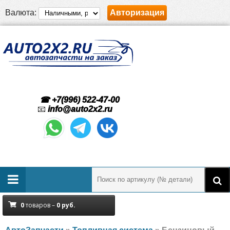
Валюта:
Авторизация
☎ +7(996) 522-47-00
📧
info@auto2x2.ru
0
товаров –
0
руб.