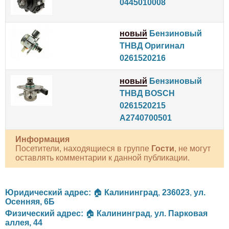
0445010008
новый
Бензиновый
ТНВД Оригинал
0261520216
новый
Бензиновый
ТНВД BOSCH
0261520215
A2740700501
Информация
Посетители, находящиеся в группе
Гости
, не могут
оставлять комментарии к данной публикации.
Юридический адрес:
🏠
Калининград
,
236023
,
ул.
Осенняя, 6Б
Физический адрес:
🏠
Калининград
,
ул. Парковая
аллея, 44