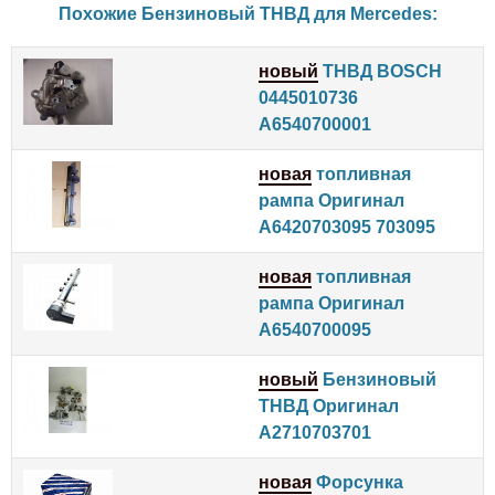
Похожие Бензиновый ТНВД для
Mercedes
:
новый
ТНВД BOSCH
0445010736
A6540700001
новая
топливная
рампа Оригинал
A6420703095 703095
новая
топливная
рампа Оригинал
A6540700095
новый
Бензиновый
ТНВД Оригинал
A2710703701
новая
Форсунка