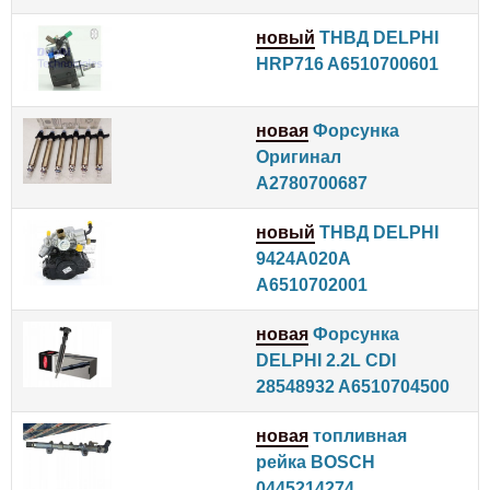
новый
ТНВД DELPHI
HRP716 A6510700601
новая
Форсунка
Оригинал
A2780700687
новый
ТНВД DELPHI
9424A020A
A6510702001
новая
Форсунка
DELPHI 2.2L CDI
28548932 A6510704500
новая
топливная
рейка BOSCH
0445214274