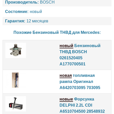
Производитель:
BOSCH
Состояние:
новый
Гарантия:
12 месяцев
Похожие Бензиновый ТНВД для
Mercedes
:
новый
Бензиновый
ТНВД BOSCH
0261520405
A1770700501
новая
топливная
рампа Оригинал
A6420703095 703095
новые
Форсунка
DELPHI 2.2L CDI
A6510704500 28548932