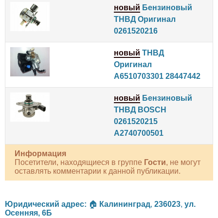
новый
Бензиновый
ТНВД Оригинал
0261520216
новый
ТНВД
Оригинал
A6510703301 28447442
новый
Бензиновый
ТНВД BOSCH
0261520215
A2740700501
Информация
Посетители, находящиеся в группе
Гости
, не могут
оставлять комментарии к данной публикации.
Юридический адрес:
🏠
Калининград
,
236023
,
ул.
Осенняя, 6Б