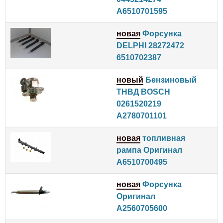
A6510701595
новая
Форсунка
DELPHI 28272472
6510702387
новый
Бензиновый
ТНВД BOSCH
0261520219
A2780701101
новая
топливная
рампа Оригинал
A6510700495
новая
Форсунка
Оригинал
A2560705600