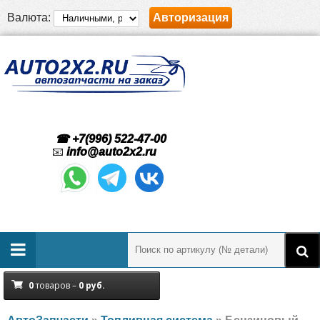
Валюта:
Авторизация
☎ +7(996) 522-47-00
📧
info@auto2x2.ru
0
товаров –
0
руб.