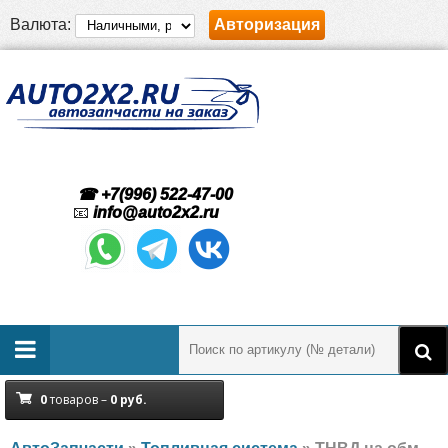
Валюта:
Авторизация
☎ +7(996) 522-47-00
📧
info@auto2x2.ru
0
товаров –
0
руб.