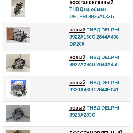
восстановленный
ТНВД на обмен
DELPHI 8925A033G
новый
ТНВД DELPHI
8922A160G 2644A408
DP200
новый
ТНВД DELPHI
8922A294G 2644A455
новый
ТНВД DELPHI
9320A480G 2644H041
новый
ТНВД DELPHI
8925A283G