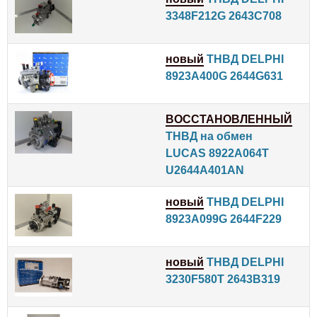
3348F212G 2643C708
новый
ТНВД DELPHI
8923A400G 2644G631
ВОССТАНОВЛЕННЫЙ
ТНВД на обмен
LUCAS 8922A064T
U2644A401AN
новый
ТНВД DELPHI
8923A099G 2644F229
новый
ТНВД DELPHI
3230F580T 2643B319