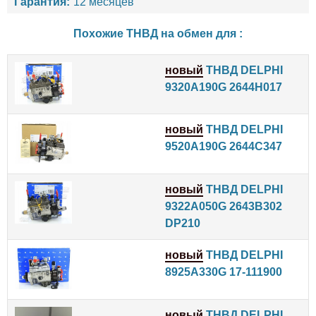
Гарантия:
12 месяцев
Похожие ТНВД на обмен для :
новый
ТНВД DELPHI
9320A190G 2644H017
новый
ТНВД DELPHI
9520A190G 2644C347
новый
ТНВД DELPHI
9322A050G 2643B302
DP210
новый
ТНВД DELPHI
8925A330G 17-111900
новый
ТНВД DELPHI