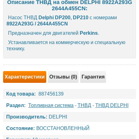
Описание ТНВД на обмен DELPHI 8922A293G
2644A455CN:
Насос ТНВД
Delphi DP200, DP210
с номерами
8922A293G / 2644A455CN
Предназначен для двигателей
Perkins
.
Устанавливается на коммерческую и специальную
технику.
Характеристики
Отзывы (0)
Гарантия
Код товара:
887456139
Раздел:
Топливная система
-
ТНВД
-
ТНВД DELPHI
Производитель:
DELPHI
Состояние:
ВОССТАНОВЛЕННЫЙ