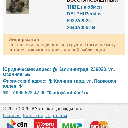
ВОССТАНОВЛЕННЫЙ
ТНВД на обмен
DELPHI Perkins
8922A292G
2644A455CN
Информация
Посетители, находящиеся в группе
Гости
, не могут
оставлять комментарии к данной публикации.
Юридический адрес:
🏠
Калининград
,
236023
,
ул.
Осенняя, 6Б
Физический адрес:
🏠
Калининград
,
ул. Парковая
аллея, 44
☎
+7 996 522-47-00
📧
info@auto2x2.ru
© 2017-2026. #Авто_как_дважды_два
российские сериалы
Главная
Контакты
Партнеры