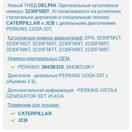
Новый ТНВД
DELPHI
. Оригинальные каталожные
номера:
3230F580T
. Устанавливается на различную
строительно-дорожную и специальную технику
CATERPILLAR
и
JCB
с дизельными двигателями
PERKINS 1103A-33T.
Каталожные номера заменителей:
DPA, 3230F581T,
3230F582T, 3230F583T, 3230F584T, 3230F585T,
3230F586T, 3230F587T, 3230F588T, 3230F589T.
Номера оригинальных OEM:
PERKINS:
2643B319
, 2643B319KY
Двигателя - дизельные PERKINS 1103A-33T с
объемом 3.3L.
Дополнительная информация - PERKINS VISTA A
GENERATOR SET 45 KVA.
Применим для техники:
CATERPILLAR
JCB