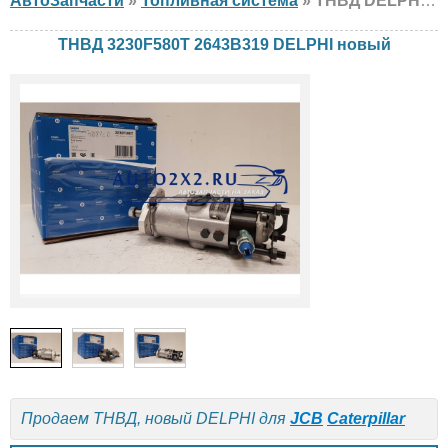
АвтоЗапчасти
»
Топливная система
» ТНВД DELPHI 3230F580T 2643B319 JCB, Caterpillar, новый
ТНВД 3230F580T 2643B319 DELPHI новый
Продаем ТНВД, новый DELPHI для
JCB
Caterpillar