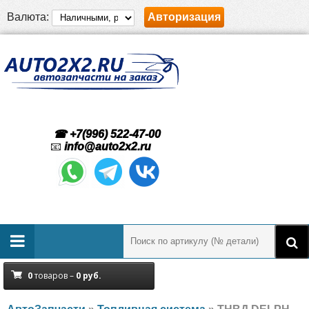
Валюта:
Авторизация
☎ +7(996) 522-47-00
📧
info@auto2x2.ru
0
товаров –
0
руб.