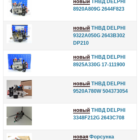
новый
ТНВД DELPHI
8920A809G 2644F823
новый
ТНВД DELPHI
9322A050G 2643B302
DP210
новый
ТНВД DELPHI
8925A330G 17-111900
новый
ТНВД DELPHI
9520A780W 504373054
новый
ТНВД DELPHI
3348F212G 2643C708
новая
Форсунка