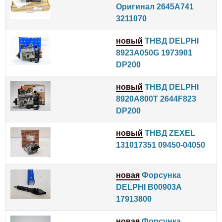
Оригинал 2645A741
3211070
новый
ТНВД DELPHI
8923A050G 1973901
DP200
новый
ТНВД DELPHI
8920A800T 2644F823
DP200
новый
ТНВД ZEXEL
131017351 09450-04050
новая
Форсунка
DELPHI B00903A
17913800
новая
Форсунка