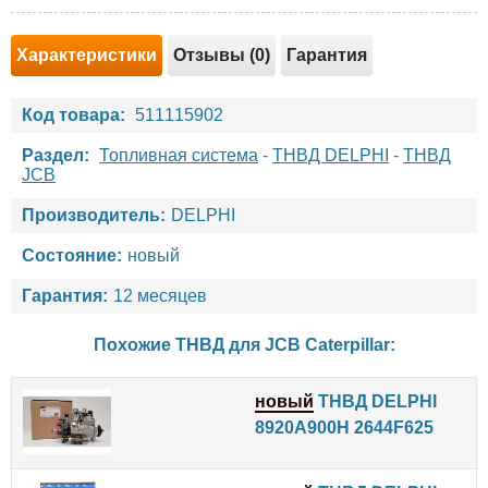
Характеристики
Отзывы (0)
Гарантия
Код товара:
511115902
Раздел:
Топливная система
-
ТНВД DELPHI
-
ТНВД
JCB
Производитель:
DELPHI
Состояние:
новый
Гарантия:
12 месяцев
Похожие ТНВД для
JCB
Caterpillar
:
новый
ТНВД DELPHI
8920A900H 2644F625