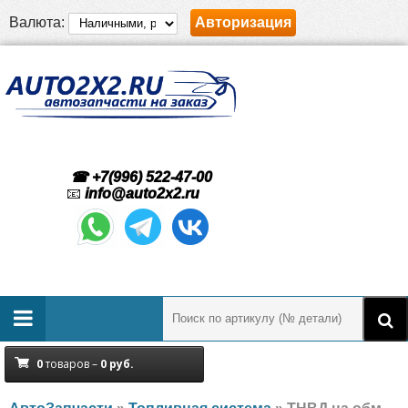
Валюта:
Авторизация
☎ +7(996) 522-47-00
📧
info@auto2x2.ru
0
товаров –
0
руб.