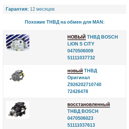
Гарантия:
12 месяцев
Похожие ТНВД на обмен для
MAN
:
НОВЫЙ
ТНВД BOSCH
LION S CITY
0470506009
51111037732
новый
ТНВД
Оригинал
Z926202710740
72426478
восстановленный
ТНВД BOSCH
0470506023
51111037613