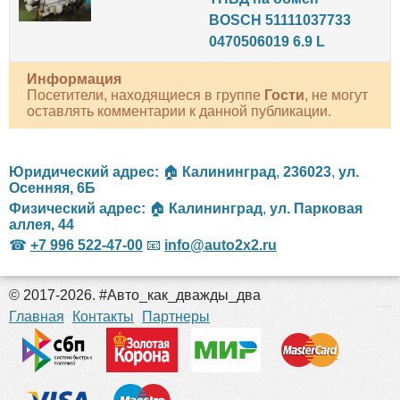
BOSCH 51111037733
0470506019 6.9 L
Информация
Посетители, находящиеся в группе
Гости
, не могут
оставлять комментарии к данной публикации.
Юридический адрес:
🏠
Калининград
,
236023
,
ул.
Осенняя, 6Б
Физический адрес:
🏠
Калининград
,
ул. Парковая
аллея, 44
☎
+7 996 522-47-00
📧
info@auto2x2.ru
© 2017-2026. #Авто_как_дважды_два
российские сериалы
Главная
Контакты
Партнеры