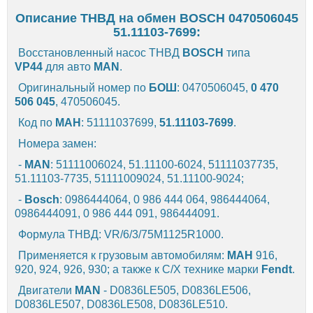
Описание ТНВД на обмен BOSCH 0470506045
51.11103-7699:
Восстановленный насос ТНВД
BOSCH
типа
VP44
для авто
MAN
.
Оригинальный номер по
БОШ
: 0470506045,
0 470
506 045
, 470506045.
Код по
МАН
: 51111037699,
51.11103-7699
.
Номера замен:
-
MAN
: 51111006024, 51.11100-6024, 51111037735,
51.11103-7735, 51111009024, 51.11100-9024;
-
Bosch
: 0986444064, 0 986 444 064, 986444064,
0986444091, 0 986 444 091, 986444091.
Формула ТНВД: VR/6/3/75M1125R1000.
Применяется к грузовым автомобилям:
МАН
916,
920, 924, 926, 930; а также к С/Х технике марки
Fendt
.
Двигатели
MAN
- D0836LE505, D0836LE506,
D0836LE507, D0836LE508, D0836LE510.