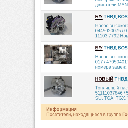
двигатели MAN
Б/У
ТНВД BOSC
Насос высоког
0445020075 / 0
11103 7792 Ном
Б/У
ТНВД BOSCH
Насос высокого
017 / 47050401
номера замен:..
НОВЫЙ
ТНВД 
Топливный насо
51111037846 / 
SÜ, TGA, TGX, T
Информация
Посетители, находящиеся в группе
Го