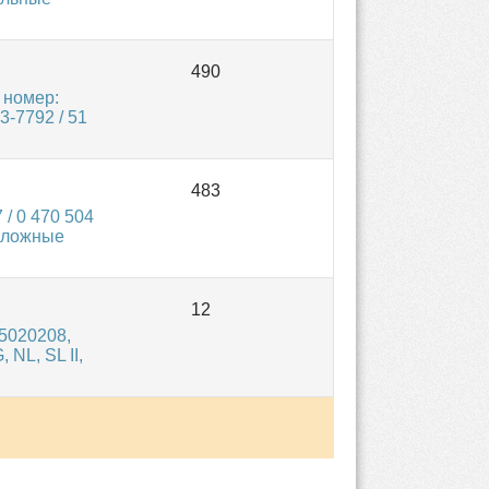
 номер:
3-7792 / 51
/ 0 470 504
таложные
5020208,
NL, SL II,