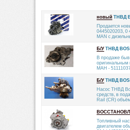
новый
ТНВД B
Продается нов
0445020203, 0
MAN с дизельны
Б/У
ТНВД BOSC
В продаже быв
оригинальным к
МАН - 511110378
Б/У
ТНВД BOSCH
Насос ТНВД Bos
средств, в по
Rail (CR) объём
ВОССТАНОВ
Топливный нас
двигателем об