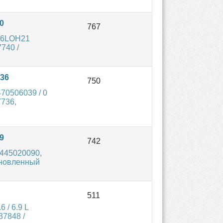
0
76LOH21
740 /
736
70506039 / 0
7736,
9
 445020090,
ановленный
 / 6.9 L
37848 /