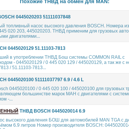
Похожие ТНВД на обмен для
MAN
:
OSCH 0445020203 51111037848
ый топливный насос высокого давления BOSCH. Номера из
 445 020 203, 445020203. ТНВД применим для грузовых авт
ми двигателями...
H 0445020129 51.11103-7813
ший в употреблении ТНВД Бош системы COMMON RAIL с
одом - 0445020129 / 0 445 020 129 / 445020129, а так же с 
13 / 51.11103-7813...
 0445020100 51111037797 6.9 / 4.6 L
ch 0445020100 / 0 445 020 100 / 445020100 для грузовых 
давляющем большинстве марок МАН с двигателями с систе
ом -...
ЛЕННЫЙ
ТНВД BOSCH 0445020014 6.9
ос высокого давления БОШ для автомобилей MAN TGA с д
ъёмом 6.9 литров Номер производителя BOSCH: 0445020014 