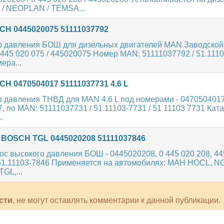
 / NEOPLAN / TEMSA...
H 0445020075 51111037792
о давления БОШ для дизельных двигателей MAN Заводской
 445 020 075 / 445020075 Номер MAN: 51111037792 / 51.1110
ера...
 0470504017 51111037731 4.6 L
 давления ТНВД для MAN 4.6 L под номерами - 0470504017 
7, по MAN: 51111037731 / 51.11103-7731 / 51 11103 7731 Ка
.
BOSCH TGL 0445020208 51111037846
с высокого давления БОШ - 0445020208, 0 445 020 208, 44
51.11103-7846 Применяется на автомобилях: МАН HOCL, NG, 
GL,...
сти
, не могут оставлять комментарии к данной публикации.