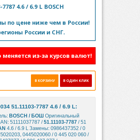
7787 4.6 / 6.9 L BOSCH
пы по цене ниже чем в России!
егионы России и СНГ.
 меняется из-за курсов валют!
В КОРЗИНУ
В ОДИН КЛИК
 51.11103-7787 4.6 / 6.9 L:
ель:
BOSCH / БОШ
Оригинальный
 MAN: 51111037787 /
51.11103-7787
/ 51
AN
4.6 / 6.9 L Замены: 0986437352 / 0
45020203, 0445020060 / 0 445 020 060 /