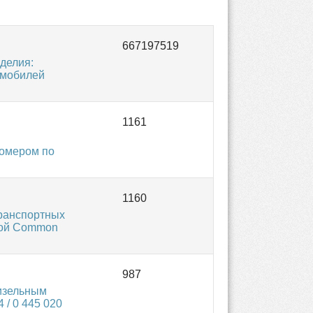
делия:
омобилей
номером по
транспортных
мой Common
изельным
/ 0 445 020