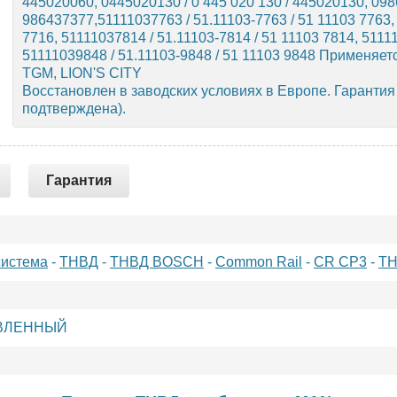
445020060, 0445020130 / 0 445 020 130 / 445020130, 0986
986437377,51111037763 / 51.11103-7763 / 51 11103 7763, 
7716, 51111037814 / 51.11103-7814 / 51 11103 7814, 5111
51111039848 / 51.11103-9848 / 51 11103 9848 Применяет
TGM, LION'S CITY
Восстановлен в заводских условиях в Европе. Гарантия
подтверждена).
Гарантия
система
-
ТНВД
-
ТНВД BOSCH
-
Common Rail
-
CR CP3
-
ТН
ВЛЕННЫЙ