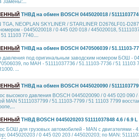
4 Замены:...
ЛЕННЫЙ
ТНВД на обмен BOSCH 0445020018 / 5111103774
N TGA, NEOPLAN SKYLINER / STARLINER D2676LF01-D28
мером - 0445020018 / 0 445 020 018 / 445020018, 51111037
 51 11103 7740....
ЛЕННЫЙ
ТНВД на обмен BOSCH 0470506039 / 51.11103-7
о давления под оригинальным заводским номером БОШ - 04
70506039, по МАН - 51111037736 / 51.11103-7736 / 51 11103 
000. ...
ЛЕННЫЙ
ТНВД на обмен BOSCH 0445020090 / 5111103779
с высокого давления BOSCH 0445020090 / 0 445 020 090 /
й MAN 51111037799 / 51.11103-7799 / 51 11103 7799 восст
опе,...
ЛЕННЫЙ
ТНВД BOSCH 0445020203 51111037848 4.6 / 6.9 L
с БОШ для грузовых автомобилей - MAN с двигателями - 4.6
р: 0445020203 / 0 445 020 203 / 445020203; по MAN: 511110