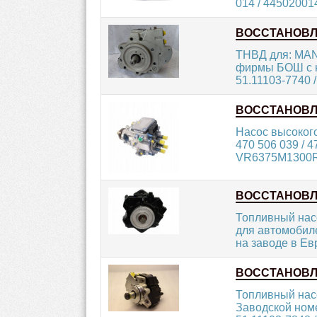
014 / 44502001
ВОССТАНОВ
ТНВД для: MA
фирмы БОШ с но
51.11103-7740 /
ВОССТАНОВ
Насос высоког
470 506 039 / 4
VR6375M1300R1
ВОССТАНОВ
Топливный насо
для автомобиле
на заводе в Евр
ВОССТАНОВ
Топливный насо
Заводской номе