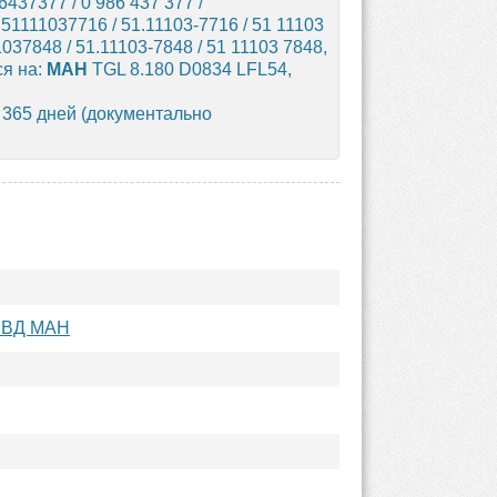
437377 / 0 986 437 377 /
51111037716 / 51.11103-7716 / 51 11103
1037848 / 51.11103-7848 / 51 11103 7848,
ся на:
МАН
TGL 8.180 D0834 LFL54,
 365 дней (документально
ВД МАН