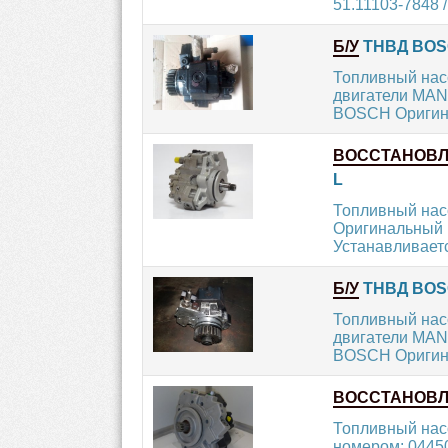
51.11103-7848 / 
Б/У
ТНВД BOSC
Топливный нас
двигатели MAN 4
BOSCH Оригина
ВОССТАНОВ
L
Топливный нас
Оригинальный н
Устанавливаетс
Б/У
ТНВД BOSCH
Топливный нас
двигатели MAN 4
BOSCH Оригина
ВОССТАНОВ
Топливный нас
номером: 04450