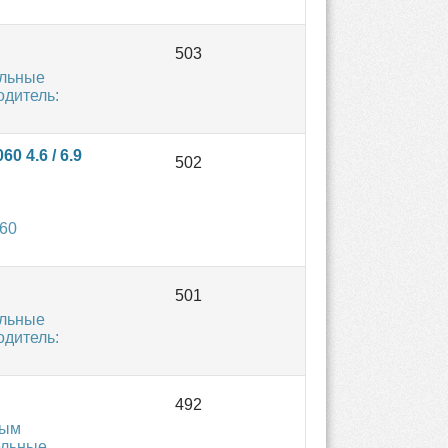
ельные
одитель:
0 4.6 / 6.9
060
ельные
одитель:
ным
ельные