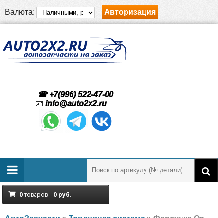
Валюта:
Авторизация
☎ +7(996) 522-47-00
📧
info@auto2x2.ru
0
товаров –
0
руб.