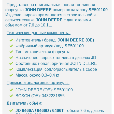
Представлена оригинальная новая топливная
форсунка
JOHN DEERE
номер по каталогу
SE501109
.
Изделие широко применяется в строительной и
сельхозтехнике
JOHN DEERE
с двигателями
объемом от 7.6 до 10.1L.
Технические данные компонента:
Изготовитель / бренд:
JOHN DEERE (OE)
Фабричный артикул / код:
SE501109
Тип: механическая форсунка
Назначение: впрыск топлива в дизелях JD
Состояние: новая, оригинал JOHN DEERE
Комплектация: сопло/распылитель в сборе
Масса: около 0.3–0.4 кг
Прямые и аналоговые артикулы:
JOHN DEERE (OE): SE501109
BOSCH (OE): 0432231855
Двигатели / объём:
JD 6466A / 6466D / 6466T
- объем 7.6 л, дизель