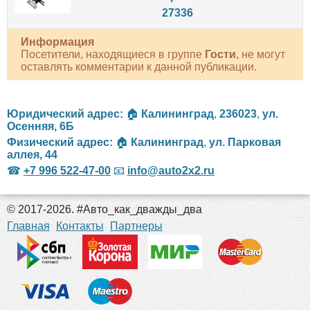
27336
Информация
Посетители, находящиеся в группе
Гости
, не могут
оставлять комментарии к данной публикации.
Юридический адрес:
🏠
Калининград
,
236023
,
ул.
Осенняя, 6Б
Физический адрес:
🏠
Калининград
,
ул. Парковая
аллея, 44
☎
+7 996 522-47-00
📧
info@auto2x2.ru
© 2017-2026. #Авто_как_дважды_два
российские сериалы
Главная
Контакты
Партнеры