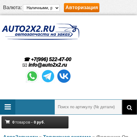
Валюта:
Авторизация
☎ +7(996) 522-47-00
📧
info@auto2x2.ru
0
товаров –
0
руб.