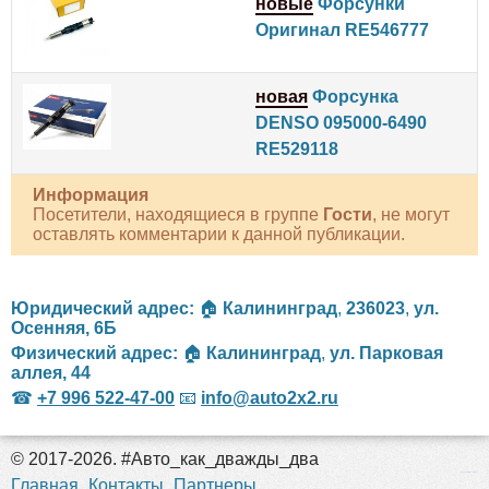
новые
Форсунки
Оригинал RE546777
новая
Форсунка
DENSO 095000-6490
RE529118
Информация
Посетители, находящиеся в группе
Гости
, не могут
оставлять комментарии к данной публикации.
Юридический адрес:
🏠
Калининград
,
236023
,
ул.
Осенняя, 6Б
Физический адрес:
🏠
Калининград
,
ул. Парковая
аллея, 44
☎
+7 996 522-47-00
📧
info@auto2x2.ru
© 2017-2026. #Авто_как_дважды_два
российские сериалы
Главная
Контакты
Партнеры