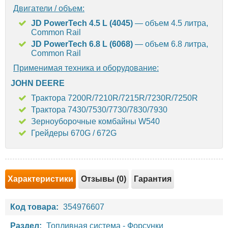
Двигатели / объем:
JD PowerTech 4.5 L (4045)
— объем 4.5 литра,
Common Rail
JD PowerTech 6.8 L (6068)
— объем 6.8 литра,
Common Rail
Применимая техника и оборудование:
JOHN DEERE
Трактора 7200R/7210R/7215R/7230R/7250R
Трактора 7430/7530/7730/7830/7930
Зерноуборочные комбайны W540
Грейдеры 670G / 672G
Характеристики
Отзывы (0)
Гарантия
Код товара:
354976607
Раздел:
Топливная система
-
Форсунки