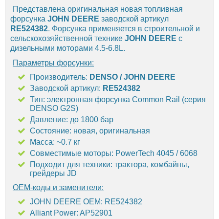
Представлена оригинальная новая топливная
форсунка
JOHN DEERE
заводской артикул
RE524382
. Форсунка применяется в строительной и
сельскохозяйственной технике
JOHN DEERE
с
дизельными моторами 4.5-6.8L.
Параметры форсунки:
Производитель:
DENSO / JOHN DEERE
Заводской артикул:
RE524382
Тип: электронная форсунка Common Rail (серия
DENSO G2S)
Давление: до 1800 бар
Состояние: новая, оригинальная
Масса: ~0.7 кг
Совместимые моторы: PowerTech 4045 / 6068
Подходит для техники: трактора, комбайны,
грейдеры JD
OEM-коды и заменители:
JOHN DEERE OEM: RE524382
Alliant Power: AP52901