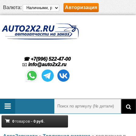
Валюта:
Авторизация
☎ +7(996) 522-47-00
📧
info@auto2x2.ru
0
товаров –
0
руб.