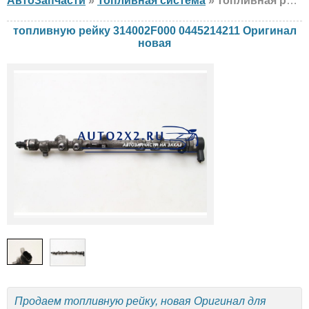
АвтоЗапчасти
»
Топливная система
» топливная рейка Оригинал 314002F000 0445214211 Hyundai, KIA, новая
топливную рейку 314002F000 0445214211 Оригинал
новая
Продаем топливную рейку, новая Оригинал для