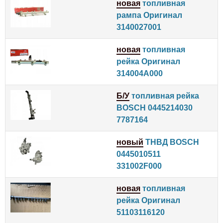
новая
топливная
рампа Оригинал
3140027001
новая
топливная
рейка Оригинал
314004A000
Б/У
топливная рейка
BOSCH 0445214030
7787164
новый
ТНВД BOSCH
0445010511
331002F000
новая
топливная
рейка Оригинал
51103116120