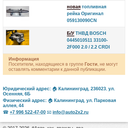
новая
топливная
рейка Оригинал
059130090CN
Б/У
ТНВД BOSCH
0445010511 33100-
2F000 2.0 / 2.2 CRDI
Информация
Посетители, находящиеся в группе
Гости
, не могут
оставлять комментарии к данной публикации.
Юридический адрес:
🏠
Калининград
,
236023
,
ул.
Осенняя, 6Б
Физический адрес:
🏠
Калининград
,
ул. Парковая
аллея, 44
☎
+7 996 522-47-00
📧
info@auto2x2.ru