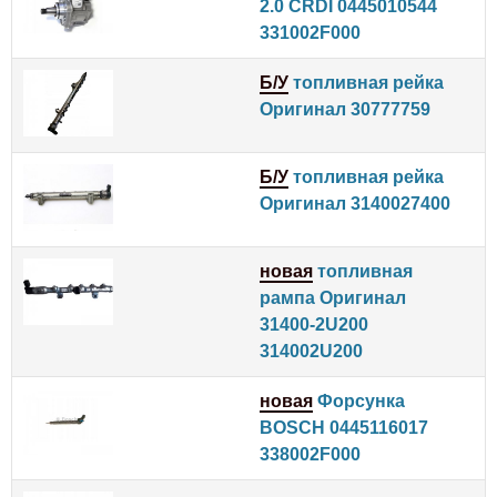
2.0 CRDI 0445010544
331002F000
Б/У
топливная рейка
Оригинал 30777759
Б/У
топливная рейка
Оригинал 3140027400
новая
топливная
рампа Оригинал
31400-2U200
314002U200
новая
Форсунка
BOSCH 0445116017
338002F000