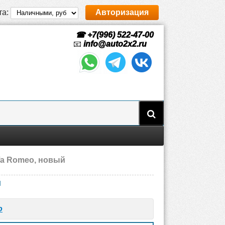
та:
Авторизация
☎ +7(996) 522-47-00
📧
info@auto2x2.ru
lfa Romeo, новый
й
o