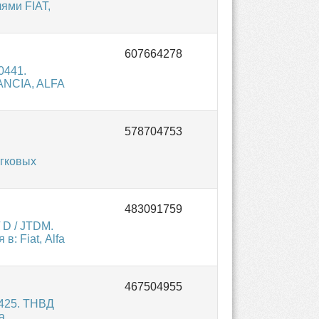
ями FIAT,
0441.
ANCIA, ALFA
егковых
 D / JTDM.
: Fiat, Alfa
425. ТНВД
а