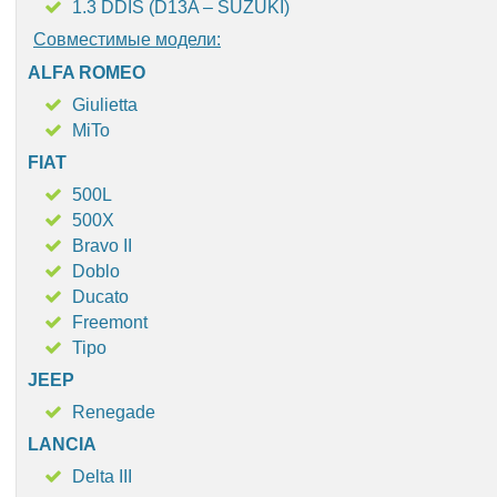
1.3 DDIS (D13A – SUZUKI)
Совместимые модели:
ALFA ROMEO
Giulietta
MiTo
FIAT
500L
500X
Bravo II
Doblo
Ducato
Freemont
Tipo
JEEP
Renegade
LANCIA
Delta III