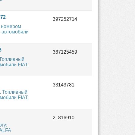
972
с номером
а автомобили
6
 Топливный
мобили FIAT,
. Топливный
мобили FIAT,
гу:
 ALFA