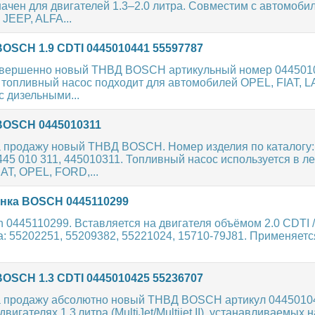
ачен для двигателей 1.3–2.0 литра. Совместим с автомобил
JEEP, ALFA...
OSCH 1.9 CDTI 0445010441 55597787
вершенно новый ТНВД BOSCH артикульный номер 044501
топливный насос подходит для автомобилей OPEL, FIAT, L
 дизельными...
OSCH 0445010311
 продажу новый ТНВД BOSCH. Номер изделия по каталогу:
445 010 311, 445010311. Топливный насос используется в л
AT, OPEL, FORD,...
нка BOSCH 0445110299
 0445110299. Вставляется на двигателя объёмом 2.0 CDTI /
 55202251, 55209382, 55221024, 15710-79J81. Применяется в
OSCH 1.3 CDTI 0445010425 55236707
 продажу абсолютно новый ТНВД BOSCH артикул 0445010
вигателях 1.3 литра (MultiJet/Multijet II), устанавливаемых н