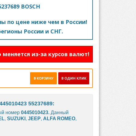
55237689 BOSCH
пы по цене ниже чем в России!
егионы России и СНГ.
 меняется из-за курсов валют!
В КОРЗИНУ
В ОДИН КЛИК
445010423 55237689:
ый номер
0445010423.
Данный
EL
,
SUZUKI
,
JEEP
,
ALFA ROMEO
,