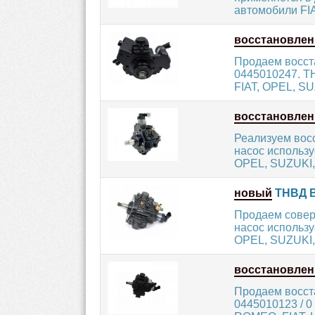
автомобили FIAT
восстановле
Продаем восст
0445010247. Т
FIAT, OPEL, SUZ
восстановле
Реализуем вос
насос использу
OPEL, SUZUKI, 
новый
ТНВД B
Продаем совер
насос использу
OPEL, SUZUKI, 
восстановле
Продаем восст
0445010123 / 0