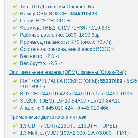
Тип: ТНВД системы Common Rail
Номер OEM BOSCH:
0445010423
Серия BOSCH:
CP1H
Формула ТНВД: CR/CP1H3/R70/10-89S
Рабочее давление: 1600–1800 бар
Производительность: R70 (около 70 л/ч)
Состояние: оригинальный насос BOSCH
Вес нетто: ~2.0 кг
Вес брутто: ~2.5 кг
Оригинальные номера (OEM) / замены (Cross-Ref):
FIAT / OPEL / ALFA ROMEO (OEM):
55237689
• 5525
• 93189995
BOSCH: 0445010423 • 0445010307 • 0445010306
SUZUKI (OEM): 15710-84A00 • 15710-84A10
Аналоги: 0 445 010 424 • 0 445 010 466
Применимые двигатели и литраж:
1.3 CDTI / CDTi (Z13DTJ, Z13DTH – OPEL)
1.3 Multijet (MJD) (199A2.000, 199A3.000 – FIAT)