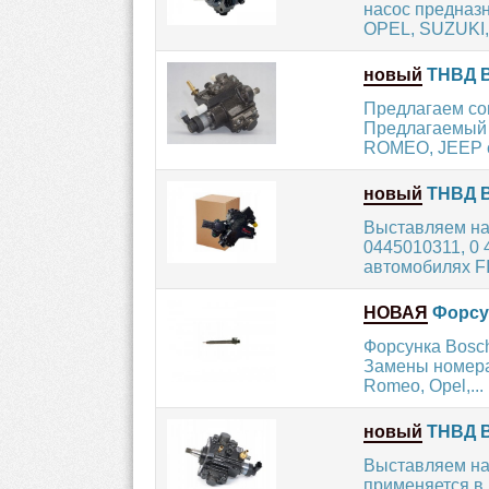
насос предназн
OPEL, SUZUKI, 
новый
ТНВД B
Предлагаем со
Предлагаемый 
ROMEO, JEEP с
новый
ТНВД B
Выставляем на
0445010311, 0 
автомобилях FI
НОВАЯ
Форсу
Форсунка Bosch
Замены номера:
Romeo, Opel,...
новый
ТНВД B
Выставляем на
применяется в д