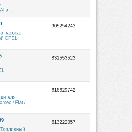
3
lfa...
0
а насоса:
ей OPEL,
5
EL,
одителя
eo / Fiat /
89
 Топливный