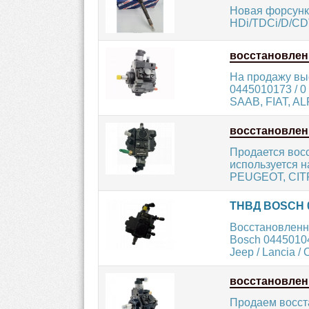
Новая форсунк
HDi/TDCi/D/CDTI
восстановле
На продажу вы
0445010173 / 0
SAAB, FIAT, AL
восстановле
Продается вос
используется н
PEUGEOT, CITR
ТНВД BOSCH 0
Восстановленн
Bosch 04450104
Jeep / Lancia / O
восстановле
Продаем восс