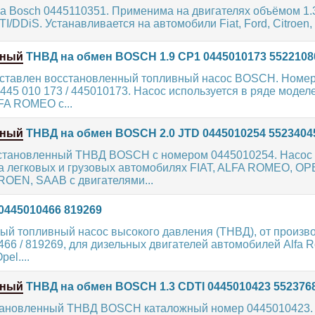
а Bosch 0445110351. Применима на двигателях объёмом 1.
/DDiS. Устанавливается на автомобили Fiat, Ford, Citroen, A
нный
ТНВД на обмен BOSCH 1.9 CP1 0445010173 5522108
ставлен восстановленный топливный насос BOSCH. Номер
 445 010 173 / 445010173. Насос используется в ряде модел
FA ROMEO с...
нный
ТНВД на обмен BOSCH 2.0 JTD 0445010254 5523404
становленный ТНВД BOSCH с номером 0445010254. Насос
а легковых и грузовых автомобилях FIAT, ALFA ROMEO, OP
OEN, SAAB с двигателями...
445010466 819269
ый топливный насос высокого давления (ТНВД), от произв
66 / 819269, для дизельных двигателей автомобилей Alfa Rom
pel....
нный
ТНВД на обмен BOSCH 1.3 CDTI 0445010423 552376
тановленный ТНВД BOSCH каталожный номер 0445010423.