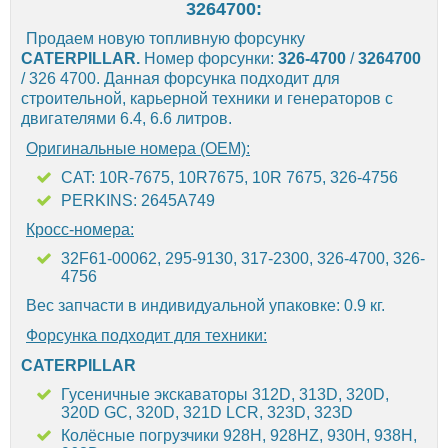
3264700:
Продаем новую топливную форсунку
CATERPILLAR.
Номер форсунки:
326-4700
/
3264700
/ 326 4700. Данная форсунка подходит для
строительной, карьерной техники и генераторов с
двигателями 6.4, 6.6 литров.
Оригинальные номера (OEM):
CAT: 10R-7675, 10R7675, 10R 7675, 326-4756
PERKINS: 2645A749
Кросс-номера:
32F61-00062, 295-9130, 317-2300, 326-4700, 326-
4756
Вес запчасти в индивидуальной упаковке: 0.9 кг.
Форсунка подходит для техники:
CATERPILLAR
Гусеничные экскаваторы 312D, 313D, 320D,
320D GC, 320D, 321D LCR, 323D, 323D
Колёсные погрузчики 928H, 928HZ, 930H, 938H,