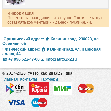
Информация
Посетители, находящиеся в группе
Гости
, не могут
оставлять комментарии к данной публикации.
Юридический адрес:
🏠
Калининград
,
236023
,
ул.
Осенняя, 6Б
Физический адрес:
🏠
Калининград
,
ул. Парковая
аллея, 44
☎
+7 996 522-47-00
📧
info@auto2x2.ru
© 2017-2026. #Авто_как_дважды_два
российские сериалы
Главная
Контакты
Партнеры