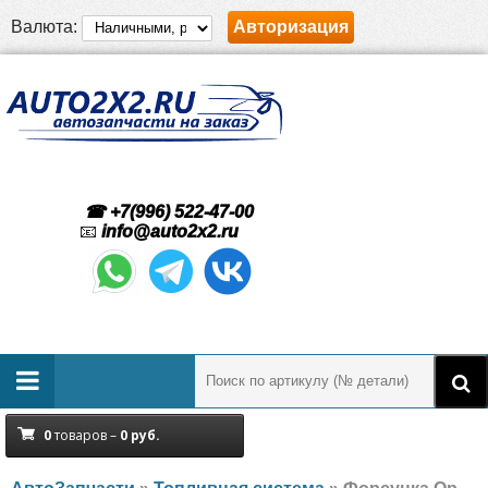
Валюта:
Авторизация
☎ +7(996) 522-47-00
📧
info@auto2x2.ru
0
товаров –
0
руб.