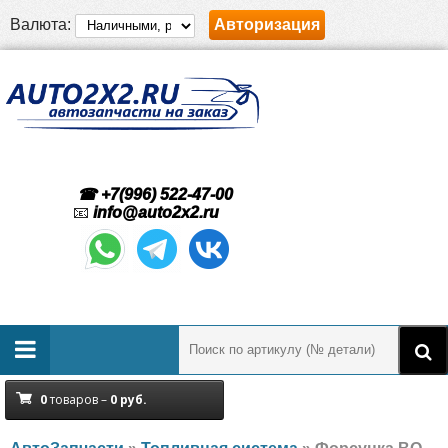
Валюта:
Авторизация
☎ +7(996) 522-47-00
📧
info@auto2x2.ru
0
товаров –
0
руб.