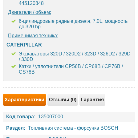
445120348
Двигатели / объем:
6-цилиндровые рядные дизеля, 7.0L, мощность
до 320 hp
Применимая техника:
CATERPILLAR
Экскаваторы 320D / 320D2 / 323D / 326D2 / 329D
/ 330D
Катки / уплотнители CP56B / CP68B / CP76B /
CS78B
Характеристики
Отзывы (0)
Гарантия
Код товара:
135007000
Раздел:
Топливная система
-
форсунка BOSCH