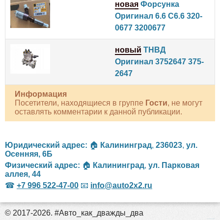
новая
Форсунка
Оригинал 6.6 C6.6 320-
0677 3200677
новый
ТНВД
Оригинал 3752647 375-
2647
Информация
Посетители, находящиеся в группе
Гости
, не могут
оставлять комментарии к данной публикации.
Юридический адрес:
🏠
Калининград
,
236023
,
ул.
Осенняя, 6Б
Физический адрес:
🏠
Калининград
,
ул. Парковая
аллея, 44
☎
+7 996 522-47-00
📧
info@auto2x2.ru
© 2017-2026. #Авто_как_дважды_два
российские сериалы