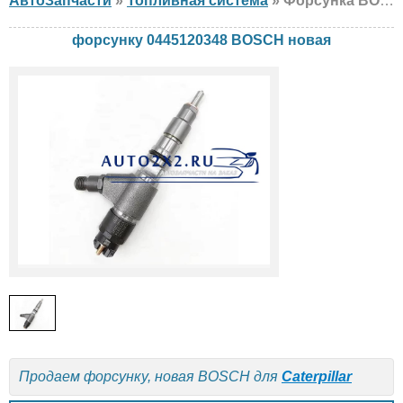
АвтоЗапчасти
»
Топливная система
» Форсунка BOSCH 0445120348 Caterpillar, новая
форсунку 0445120348 BOSCH новая
Продаем форсунку, новая BOSCH для
Caterpillar