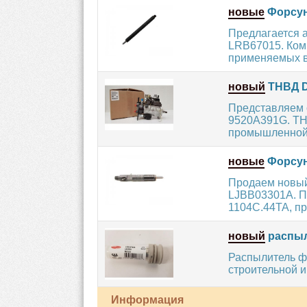
новые
Форсун
Предлагается 
LRB67015. Комп
применяемых в 
новый
ТНВД D
Представляем 
9520A391G. ТН
промышленной т
новые
Форсун
Продаем новый
LJBB03301A. П
1104C.44TA, пр
новый
распыл
Распылитель ф
строительной и
Информация