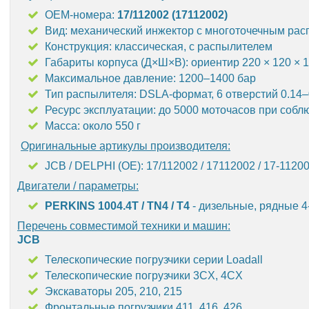
OEM-номера:
17/112002 (17112002)
Вид: механический инжектор с многоточечным ра
Конструкция: классическая, с распылителем
Габариты корпуса (Д×Ш×В): ориентир 220 × 120 × 
Максимальное давление: 1200–1400 бар
Тип распылителя: DSLA-формат, 6 отверстий 0.14–
Ресурс эксплуатации: до 5000 моточасов при соб
Масса: около 550 г
Оригинальные артикулы производителя:
JCB / DELPHI (OE): 17/112002 / 17112002 / 17-1120
Двигатели / параметры:
PERKINS 1004.4T / TN4 / T4
- дизельные, рядные 4
Перечень совместимой техники и машин:
JCB
Телескопические погрузчики серии Loadall
Телескопические погрузчики 3CX, 4CX
Экскаваторы 205, 210, 215
Фронтальные погрузчики 411, 416, 426