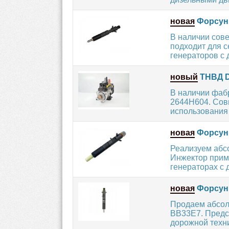
новая
Форсунк
В наличии сов
подходит для с
генераторов с 
новый
ТНВД D
В наличии фаб
2644H604. Сов
использования -
новая
Форсунк
Реализуем абс
Инжектор приме
генераторах с 
новая
Форсун
Продаем абсол
BB33E7. Предс
дорожной техни