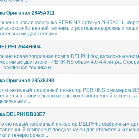
а Оригинал 2645A011
ершенно новая форсунка PERKINS артикул 2645A011. Форс
ельскохозяйственной техники, строительно-дорожных маши
дизельными двигателями...
ELPHI 2644H604
рично новая топливная помпа DELPHI под каталожным но
местимые двигатели - PERKINS объем 4.0-4.4 литра. Сфер
 различная техника и...
а Оригинал 28538398
олютно новый топливный инжектор PERKINS с номером 28
няется в строительной и сельскохозяйственной технике, а 
дизельными...
ка DELPHI BB33E7
ютно новый топливный инжектор DELPHI с фабричным ар
тавленный компонент предназначен для строительных маш
ки и генераторных...