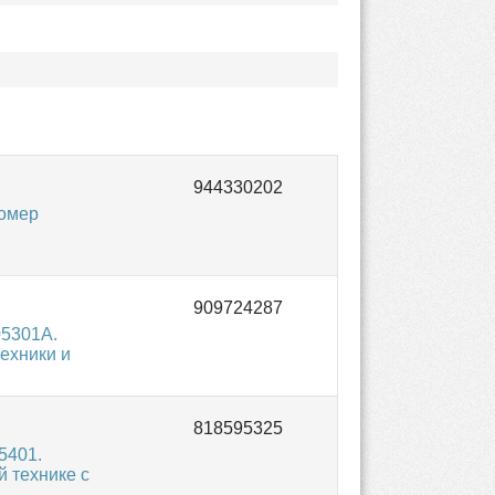
омер
05301A.
ехники и
5401.
 технике с