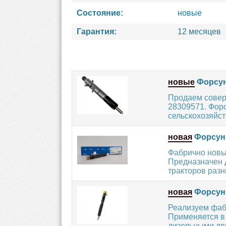
Состояние:
новые
Гарантия:
12 месяцев
новые
Форсун
Продаем совер
28309571. Форс
сельскохозяйс
новая
Форсунк
Фабрично новы
Предназначен 
тракторов разн
новая
Форсунк
Реализуем фаб
Применяется в 
дизельными дви