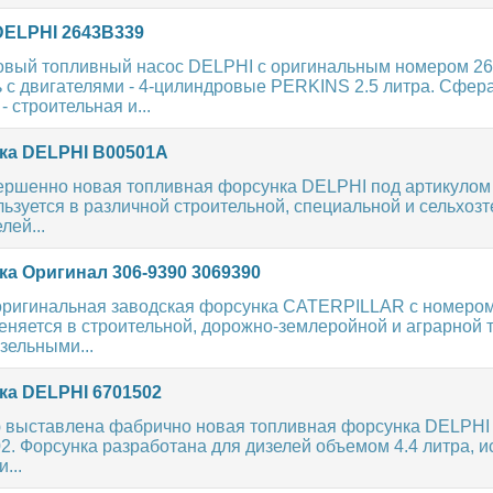
ELPHI 2643B339
вый топливный насос DELPHI с оригинальным номером 26
 с двигателями - 4-цилиндровые PERKINS 2.5 литра. Сфер
 строительная и...
а DELPHI B00501A
ершенно новая топливная форсунка DELPHI под артикулом
ьзуется в различной строительной, специальной и сельхоз
лей...
а Оригинал 306-9390 3069390
оригинальная заводская форсунка CATERPILLAR с номером
няется в строительной, дорожно-землеройной и аграрной т
зельными...
а DELPHI 6701502
 выставлена фабрично новая топливная форсунка DELPHI
2. Форсунка разработана для дизелей объемом 4.4 литра, 
...