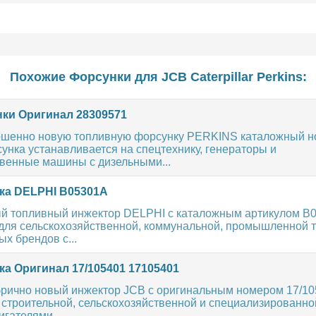
Похожие Форсунки для
JCB
Caterpillar
Perkins
:
ки Оригинал 28309571
шенно новую топливную форсунку PERKINS каталожный н
унка устанавливается на спецтехнику, генераторы и
твенные машины с дизельными...
а DELPHI B05301A
й топливный инжектор DELPHI с каталожным артикулом B
для сельскохозяйственной, коммунальной, промышленной т
ых брендов с...
а Оригинал 17/105401 17105401
рично новый инжектор JCB с оригинальным номером 17/10
строительной, сельскохозяйственной и специализированной
гателями...