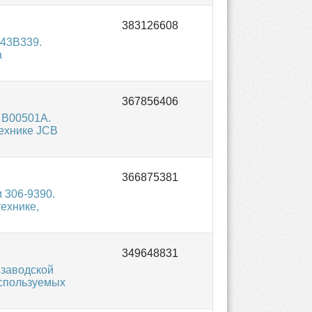
43B339.
а
 B00501A.
технике JCB
 306-9390.
ехнике,
 заводской
используемых