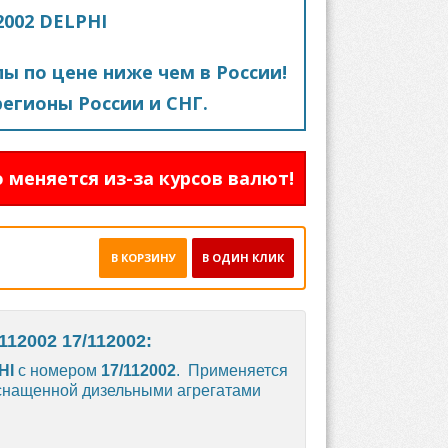
2002 DELPHI
пы по цене ниже чем в России!
егионы России и СНГ.
 меняется из-за курсов валют!
В КОРЗИНУ
В ОДИН КЛИК
12002 17/112002:
HI
с номером
17/112002
. Применяется
 оснащенной дизельными агрегатами