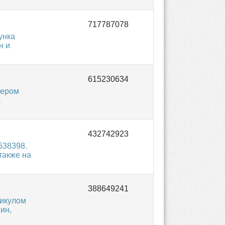
унка
н и
мером
а
538398.
также на
тикулом
ин,