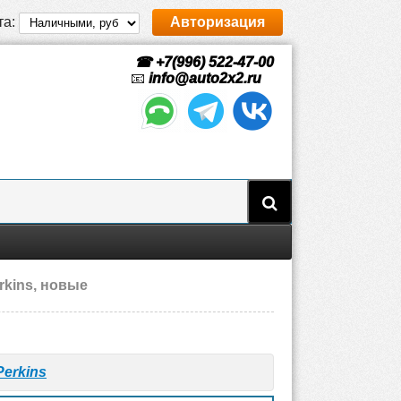
та:
Авторизация
☎ +7(996) 522-47-00
📧
info@auto2x2.ru
rkins, новые
Perkins