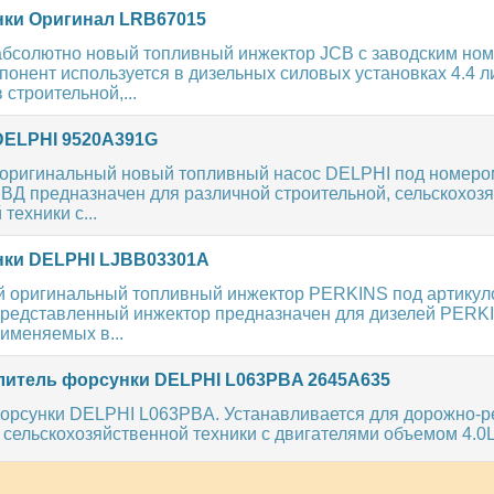
ки Оригинал LRB67015
абсолютно новый топливный инжектор JCB с заводским но
онент используется в дизельных силовых установках 4.4 л
строительной,...
ELPHI 9520A391G
оригинальный новый топливный насос DELPHI под номеро
ВД предназначен для различной строительной, сельскохозя
ехники с...
ки DELPHI LJBB03301A
 оригинальный топливный инжектор PERKINS под артикул
редставленный инжектор предназначен для дизелей PERK
именяемых в...
итель форсунки DELPHI L063PBA 2645A635
орсунки DELPHI L063PBA. Устанавливается для дорожно-р
 сельскохозяйственной техники с двигателями объемом 4.0L.