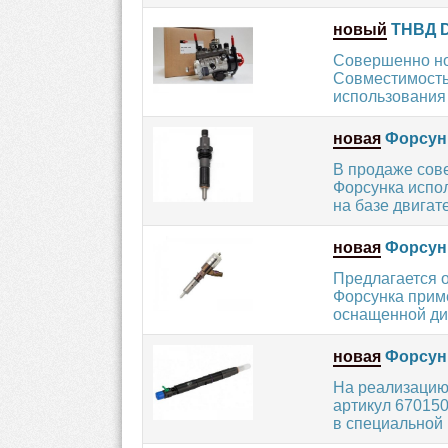
новый
ТНВД D
Совершенно но
Совместимость
использования -
новая
Форсунк
В продаже сов
Форсунка испол
на базе двигате
новая
Форсунк
Предлагается 
Форсунка приме
оснащенной ди
новая
Форсунк
На реализацию
артикул 670150
в специальной и