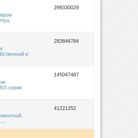
мером
итра,
м
йственной и
ом
INS серии
емонтной.
...