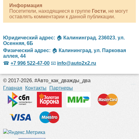
Информация
Посетители, находящиеся в группе
Гости
, не могут
оставлять комментарии к данной публикации.
Юридический адрес:
🏠
Калининград
,
236023
,
ул.
Осенняя, 6Б
Физический адрес:
🏠
Калининград
,
ул. Парковая
аллея, 44
☎
+7 996 522-47-00
📧
info@auto2x2.ru
© 2017-2026. #Авто_как_дважды_два
российские сериалы
Главная
Контакты
Партнеры