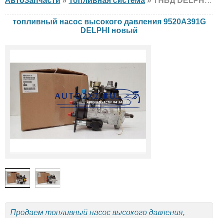
АвтоЗапчасти
»
Топливная система
» ТНВД DELPHI 9520A391G Cat, Massey Ferguson, Perkins, новый
топливный насос высокого давления 9520A391G
DELPHI новый
Продаем топливный насос высокого давления,