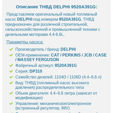
Описание ТНВД DELPHI 9520A391G:
Представляем оригинальный новый топливный
насос
DELPHI
под номером
9520A391G
. ТНВД
предназначен для различной строительной,
сельскохозяйственной и промышленной техники с
дизельными моторами 4.4-6.6L.
Параметры насоса:
Производитель / бренд:
DELPHI
OEM-применение:
CAT / PERKINS / JCB / CASE
/ MASSEY FERGUSON
Фабричный артикул:
9520A391G
Серия:
DP310
Семейство дизелей: 1104D / 1106D (4.4–6.6 л)
Вид: ТНВД (топливный насос высокого
давления) распределительного типа
Объем двигателя: 4.4–6.6 литра (зависит от
модификации)
Управление: механическое/электронное
(встроенный регулятор, IMV)