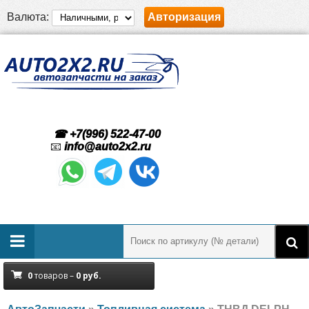
Валюта:
Авторизация
☎ +7(996) 522-47-00
📧
info@auto2x2.ru
0
товаров –
0
руб.