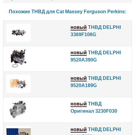
Похожие ТНВД для
Cat
Massey Ferguson
Perkins
:
новый
ТНВД DELPHI
3369F106G
новый
ТНВД DELPHI
9520A390G
новый
ТНВД DELPHI
9520A189G
новый
ТНВД
Оригинал 3230F030
новый
ТНВД DELPHI