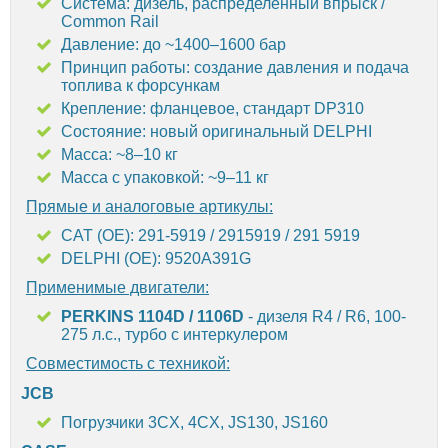
Система: дизель, распределённый впрыск /
Common Rail
Давление: до ~1400–1600 бар
Принцип работы: создание давления и подача
топлива к форсункам
Крепление: фланцевое, стандарт DP310
Состояние: новый оригинальный DELPHI
Масса: ~8–10 кг
Масса с упаковкой: ~9–11 кг
Прямые и аналоговые артикулы:
CAT (OE): 291-5919 / 2915919 / 291 5919
DELPHI (OE): 9520A391G
Применимые двигатели:
PERKINS 1104D / 1106D
- дизеля R4 / R6, 100-
275 л.с., турбо с интеркулером
Совместимость с техникой:
JCB
Погрузчики 3CX, 4CX, JS130, JS160