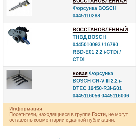
ВОССТАНОВЛЕННАЯ
Форсунка BOSCH
0445110288
ВОССТАНОВЛЕННЫЙ
ТНВД BOSCH
0445010093 / 16790-
RBD-E01 2.2 i-CTDi /
CTDi
новая
Форсунка
BOSCH CR-V III 2.2 i-
DTEC 16450-R3l-G01
0445116056 0445116006
Информация
Посетители, находящиеся в группе
Гости
, не могут
оставлять комментарии к данной публикации.