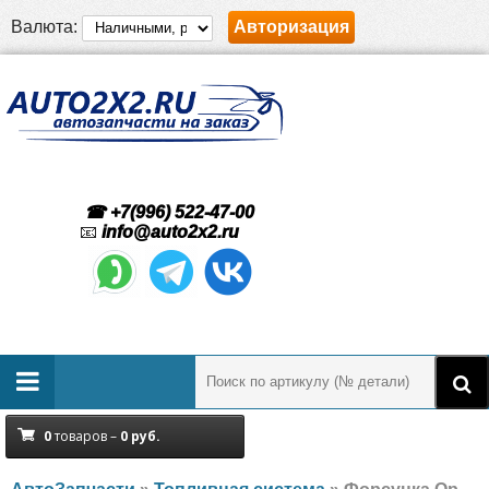
Валюта:
Авторизация
☎ +7(996) 522-47-00
📧
info@auto2x2.ru
0
товаров –
0
руб.