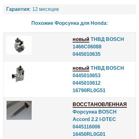
Гарантия:
12 месяцев
Похожие Форсунка для
Honda
:
новый
ТНВД BOSCH
1466C06088
0445010635
новый
ТНВД BOSCH
0445010653
0445010612
16790RL0G51
ВОССТАНОВЛЕННАЯ
Форсунка BOSCH
Accord 2.2 I-DTEC
0445116006
16450RL0G01