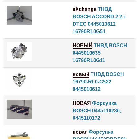
eXchange
ТНВД
BOSCH ACCORD 2.2 i-
DTEC 0445010612
16790RL0G51
НОВЫЙ
ТНВД BOSCH
0445010635
16790RL0G11
новый
ТНВД BOSCH
16790-RL0-G522
0445010612
НОВАЯ
Форсунка
BOSCH 0445110236,
0445110172
новая
Форсунка