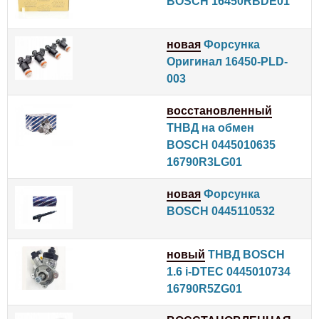
BOSCH 16450RBDE01
новая
Форсунка
Оригинал 16450-PLD-
003
восстановленный
ТНВД на обмен
BOSCH 0445010635
16790R3LG01
новая
Форсунка
BOSCH 0445110532
новый
ТНВД BOSCH
1.6 i-DTEC 0445010734
16790R5ZG01