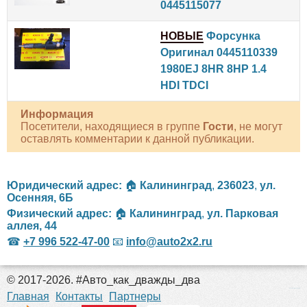
0445115077
НОВЫЕ
Форсунка
Оригинал 0445110339
1980EJ 8HR 8HP 1.4
HDI TDCI
Информация
Посетители, находящиеся в группе
Гости
, не могут
оставлять комментарии к данной публикации.
Юридический адрес:
🏠
Калининград
,
236023
,
ул.
Осенняя, 6Б
Физический адрес:
🏠
Калининград
,
ул. Парковая
аллея, 44
☎
+7 996 522-47-00
📧
info@auto2x2.ru
© 2017-2026. #Авто_как_дважды_два
российские сериалы
Главная
Контакты
Партнеры