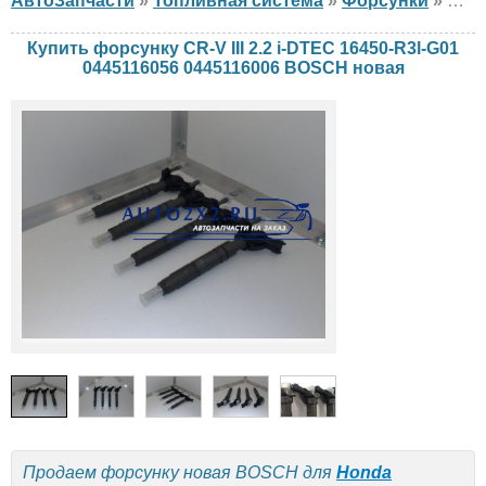
АвтоЗапчасти
»
Топливная система
»
Форсунки
»
фор
Купить форсунку CR-V III 2.2 i-DTEC 16450-R3l-G01
0445116056 0445116006 BOSCH новая
Продаем форсунку новая BOSCH для
Honda