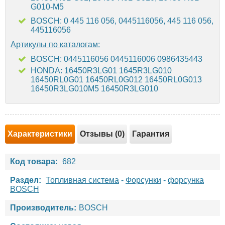
G010-M5
BOSCH: 0 445 116 056, 0445116056, 445 116 056,
445116056
Артикулы по каталогам:
BOSCH: 0445116056 0445116006 0986435443
HONDA: 16450R3LG01 1645R3LG010
16450RL0G01 16450RL0G012 16450RL0G013
16450R3LG010M5 16450R3LG010
Характеристики
Отзывы (0)
Гарантия
Код товара:
682
Раздел:
Топливная система
-
Форсунки
-
форсунка
BOSCH
Производитель:
BOSCH