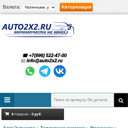
Валюта:
Авторизация
☎ +7(996) 522-47-00
📧
info@auto2x2.ru
0
товаров –
0
руб.