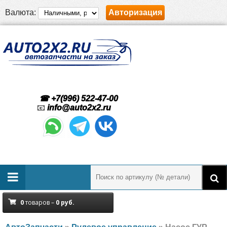
Валюта:
Авторизация
☎ +7(996) 522-47-00
📧
info@auto2x2.ru
0
товаров –
0
руб.