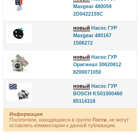
Maxgear 480059
2D0422155C
новый
Насос ГУР
Maxgear 480167
1506272
новый
Насос ГУР
Оригинал 30620812
8200071050
новый
Насос ГУР
BOSCH KS01000460
85114318
Информация
Посетители, находящиеся в группе
Гости
, не могут
оставлять комментарии к данной публикации.