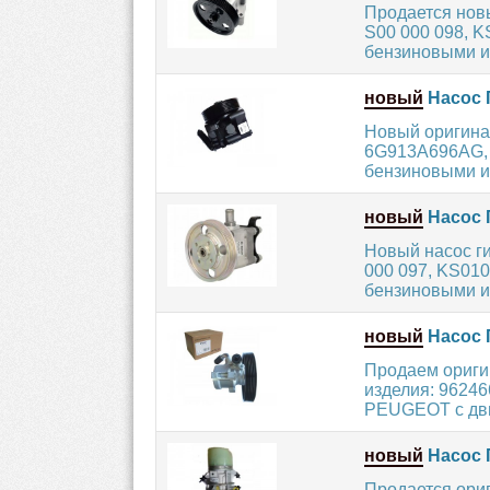
Продается нов
S00 000 098, 
бензиновыми и
новый
Насос 
Новый оригина
6G913A696AG, 
бензиновыми и 
новый
Насос 
Новый насос г
000 097, KS01
бензиновыми и
новый
Насос 
Продаем ориги
изделия: 9624
PEUGEOT с дви
новый
Насос 
Продается ори