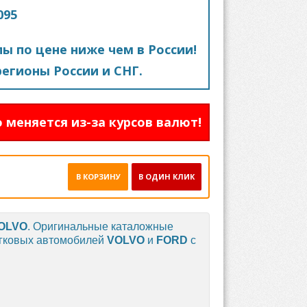
095
пы по цене ниже чем в России!
егионы России и СНГ.
 меняется из-за курсов валют!
В КОРЗИНУ
В ОДИН КЛИК
OLVO
. Оригинальные каталожные
егковых автомобилей
VOLVO
и
FORD
с