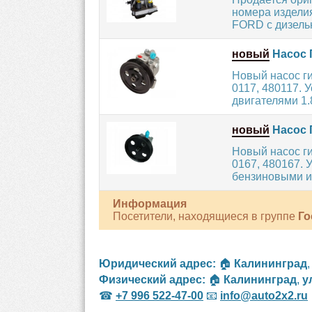
номера издели
FORD с дизель
новый
Насос 
Новый насос г
0117, 480117.
двигателями 1.8,
новый
Насос 
Новый насос г
0167, 480167.
бензиновыми и
Информация
Посетители, находящиеся в группе
Го
Юридический адрес:
🏠
Калининград
Физический адрес:
🏠
Калининград
,
у
☎
+7 996 522-47-00
📧
info@auto2x2.ru