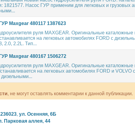
я: 1821577. Насос ГУР применим для легковых и грузовых 
ными...
ГУР Maxgear 480117 1387623
идроусилителя руля MAXGEAR. Оригинальные каталожные н
 Устанавливается на легковых автомобилях FORD с дизельн
 2.0, 2.2L. Тип...
ГУР Maxgear 480167 1506272
идроусилителя руля MAXGEAR. Оригинальные каталожные 
 Устанавливается на легковых автомобилях FORD и VOLVO 
 дизельными...
сти
, не могут оставлять комментарии к данной публикации.
,
236023
,
ул. Осенняя, 6Б
л. Парковая аллея, 44