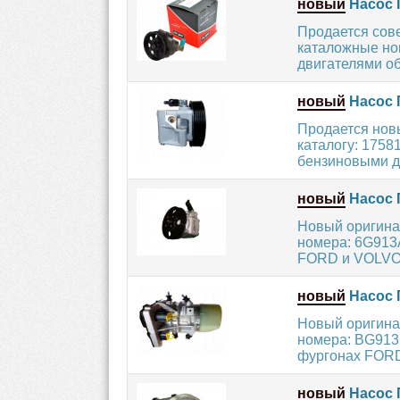
новый
Насос 
Продается сов
каталожные но
двигателями об
новый
Насос 
Продается нов
каталогу: 175
бензиновыми дв
новый
Насос 
Новый оригина
номера: 6G913
FORD и VOLVO 
новый
Насос 
Новый оригина
номера: BG913
фургонах FORD 
новый
Насос 