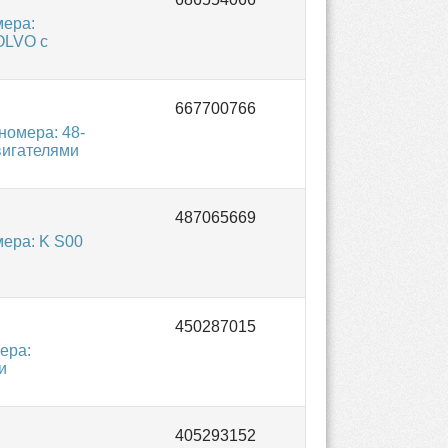
мера:
OLVO с
омера: 48-
вигателями
ера: K S00
ера:
и