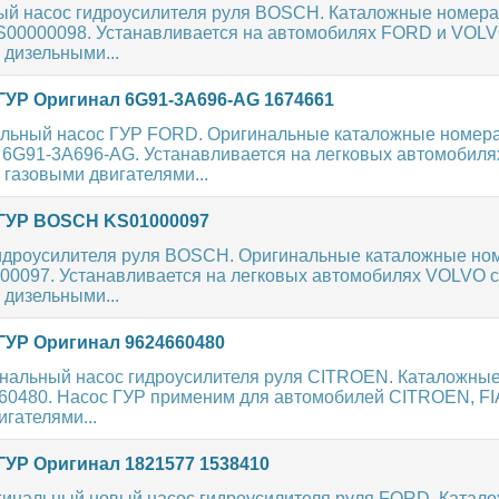
ый насос гидроусилителя руля BOSCH. Каталожные номера 
KS00000098. Устанавливается на автомобилях FORD и VOLV
 дизельными...
ГУР Оригинал 6G91-3A696-AG 1674661
льный насос ГУР FORD. Оригинальные каталожные номера
6G91-3A696-AG. Устанавливается на легковых автомобиля
газовыми двигателями...
ГУР BOSCH KS01000097
идроусилителя руля BOSCH. Оригинальные каталожные ном
000097. Устанавливается на легковых автомобилях VOLVO с
 дизельными...
ГУР Оригинал 9624660480
нальный насос гидроусилителя руля CITROEN. Каталожны
660480. Насос ГУР применим для автомобилей CITROEN, FI
гателями...
ГУР Оригинал 1821577 1538410
гинальный новый насос гидроусилителя руля FORD. Катал