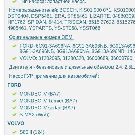
Тип насоса: лопастной насос.
Номера заменителей:
BOSCH, K S01 000 071, KS01000
DSP2404, DSP5461, ERA, SP85461, LIZARTE, 04880309
HP1762, SPIDAN, 54414, TRISCAN, 8515 27622, 8515276
4905461, YSPARTS, YS-ST068, YSST068.
Оригинальные номера OEM:
FORD: 6G91-3A696NA, 6G91-3A696NB, 6G913A696
8G91-3A696NB, 8G913A696NA, 8G913A696NB, 1469
VOLVO: 31202095, 31280320, 36000689, 36000790,
Двигателя - бензиновые и дизельные объемом 2.4, 2.5L.
Насос ГУР применим для автомобилей:
FORD
MONDEO IV (BA7)
MONDEO IV Turnier (BA7)
MONDEO IV sedan (BA7)
S-MAX (WA6)
VOLVO
S80 II (124)