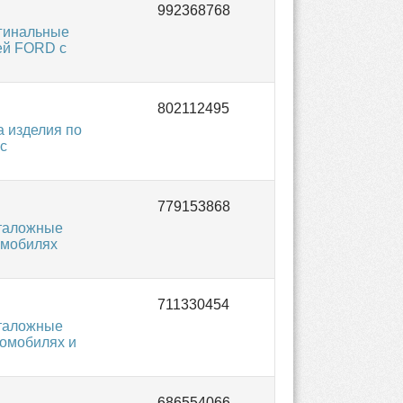
гинальные
ей FORD с
 изделия по
с
аталожные
омобилях
аталожные
томобилях и