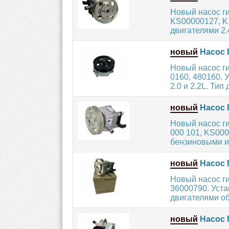
Новый насос г
KS00000127, K
двигателями 2.4
новый
Насос 
Новый насос г
0160, 480160.
2.0 и 2.2L. Тип 
новый
Насос 
Новый насос г
000 101, KS00
бензиновыми и
новый
Насос 
Новый насос г
36000790. Уст
двигателями объ
новый
Насос 