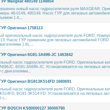
ГУР Maxgear 480149 1149854
ершенно новый насос гидроусилителя руля MAXGEAR. Ори
мера: 48-0149, 480149. Насос ГУР для легковых автомобил
ъемом 1.4,...
ГУР Оригинал 1758113
ый оригинальный насос гидроусилителя руля FORD. Номера
8113. Насос ГУР применим для легковых автомобилей FORD 
игателями 1.6L....
ГУР Оригинал 6G91-3A696-JC 1463842
льный насос гидроусилителя руля FORD. Оригинальные к
A696JC, 6G91-3A696-JC. Устанавливается на легковых авт
с двигателями...
ГУР Оригинал BG913K514FD 1680691
льный насос гидроусилителя руля FORD. Оригинальные к
K514FD, BG91-3K514-FD. Устанавливается на легковых ав
с...
ГУР BOSCH KS00000127 36000790