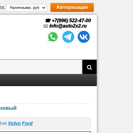
та:
Авторизация
☎ +7(996) 522-47-00
📧
info@auto2x2.ru
 новый
 для
Volvo
Ford