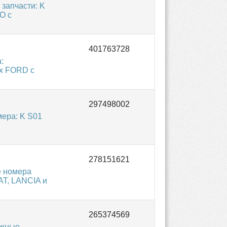
запчасти: K
O с
:
х FORD с
ера: K S01
е номера
AT, LANCIA и
ожные