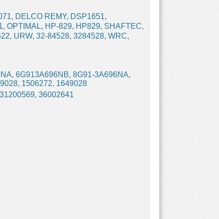
071, DELCO REMY, DSP1651,
1, OPTIMAL, HP-829, HP829, SHAFTEC,
22, URW, 32-84528, 3284528, WRC,
NA, 6G913A696NB, 8G91-3A696NA,
028, 1506272, 1649028
 31200569, 36002641