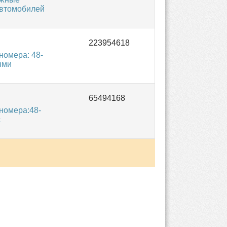
автомобилей
омера: 48-
ыми
номера:48-
с