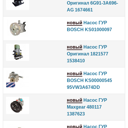
Оригинал 6G91-3A696-
AG 1674661
новый
Насос ГУР
BOSCH KS01000097
новый
Насос ГУР
Оригинал 1821577
1538410
новый
Насос ГУР
BOSCH KS00000545
95VW3A674DD
новый
Насос ГУР
Maxgear 480117
1387623
новый
Насос ГУР