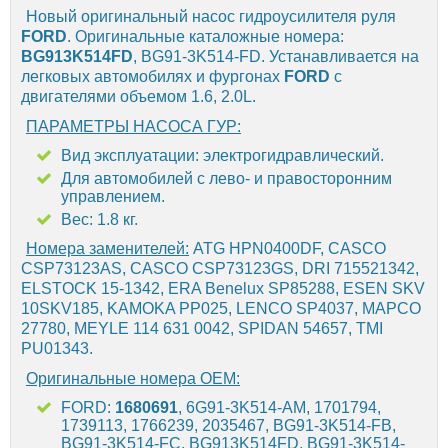
Новый оригинальный насос гидроусилителя руля
FORD
. Оригинальные каталожные номера:
BG913K514FD
, BG91-3K514-FD. Устанавливается на
легковых автомобилях и фургонах
FORD
с
двигателями объемом 1.6, 2.0L.
ПАРАМЕТРЫ НАСОСА ГУР:
Вид эксплуатации: электрогидравлический.
Для автомобилей с лево- и правосторонним
управлением.
Вес: 1.8 кг.
Номера заменителей:
ATG HPN0400DF, CASCO
CSP73123AS, CASCO CSP73123GS, DRI 715521342,
ELSTOCK 15-1342, ERA Benelux SP85288, ESEN SKV
10SKV185, KAMOKA PP025, LENCO SP4037, MAPCO
27780, MEYLE 114 631 0042, SPIDAN 54657, TMI
PU01343.
Оригинальные номера OEM:
FORD:
1680691
, 6G91-3K514-AM, 1701794,
1739113, 1766239, 2035467, BG91-3K514-FB,
BG91-3K514-FC, BG913K514FD, BG91-3K514-