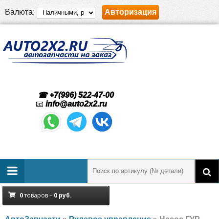
Валюта:
Авторизация
☎ +7(996) 522-47-00
📧
info@auto2x2.ru
0
товаров –
0
руб.