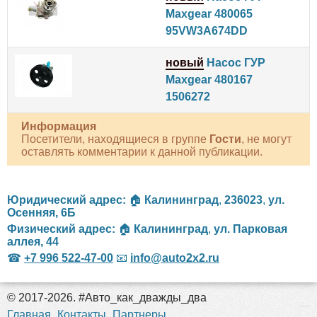
Maxgear 480065
95VW3A674DD
новый
Насос ГУР
Maxgear 480167
1506272
Информация
Посетители, находящиеся в группе
Гости
, не могут
оставлять комментарии к данной публикации.
Юридический адрес:
🏠
Калининград
,
236023
,
ул.
Осенняя, 6Б
Физический адрес:
🏠
Калининград
,
ул. Парковая
аллея, 44
☎
+7 996 522-47-00
📧
info@auto2x2.ru
© 2017-2026. #Авто_как_дважды_два
российские сериалы
Главная
Контакты
Партнеры