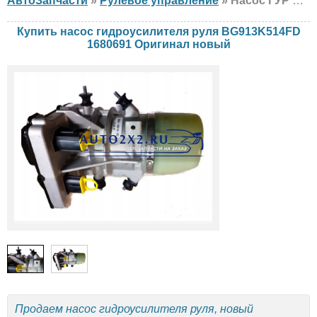
АвтоЗапчасти
»
Рулевое управление
» Насос ГУР Оригинал BG913K514FD 1680691 Ford, новый
Купить насос гидроусилителя руля BG913K514FD
1680691 Оригинал новый
Продаем насос гидроусилителя руля, новый