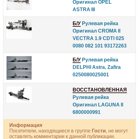
Оригинал OPEL
ASTRA III
Б/У
Рулевая рейка
Оригинал CROMA II
VECTRA 1.9 CDTI 025
0080 082 101 93172263
Б/У
Рулевая рейка
DELPHI Astra, Zafira
0250080025001
ВОССТАНОВЛЕННАЯ
Рулевая рейка
Оригинал LAGUNA II
6800000991
Информация
Посетители, находящиеся в группе
Гости
, не могут
оставлять комментарии к данной публикации.