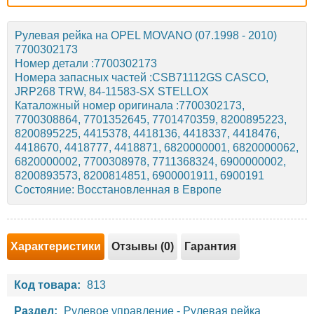
Рулевая рейка на OPEL MOVANO (07.1998 - 2010)
7700302173
Номер детали :7700302173
Номера запасных частей :CSB71112GS CASCO,
JRP268 TRW, 84-11583-SX STELLOX
Каталожный номер оригинала :7700302173,
7700308864, 7701352645, 7701470359, 8200895223,
8200895225, 4415378, 4418136, 4418337, 4418476,
4418670, 4418777, 4418871, 6820000001, 6820000062,
6820000002, 7700308978, 7711368324, 6900000002,
8200893573, 8200814851, 6900001911, 6900191
Состояние: Восстановленная в Европе
Характеристики
Отзывы (0)
Гарантия
Код товара:
813
Раздел:
Рулевое управление
-
Рулевая рейка