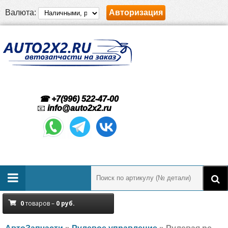
Валюта:
Авторизация
☎ +7(996) 522-47-00
📧
info@auto2x2.ru
0
товаров –
0
руб.