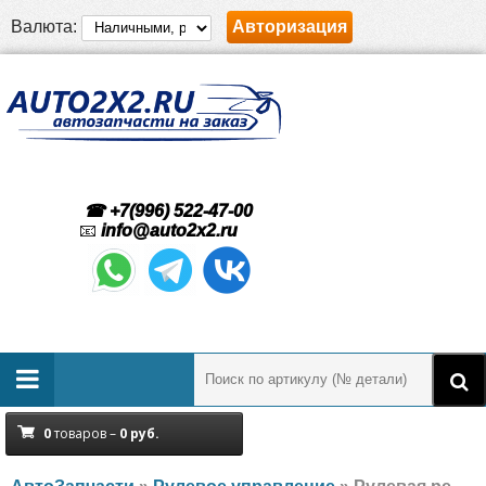
Валюта:
Авторизация
☎ +7(996) 522-47-00
📧
info@auto2x2.ru
0
товаров –
0
руб.