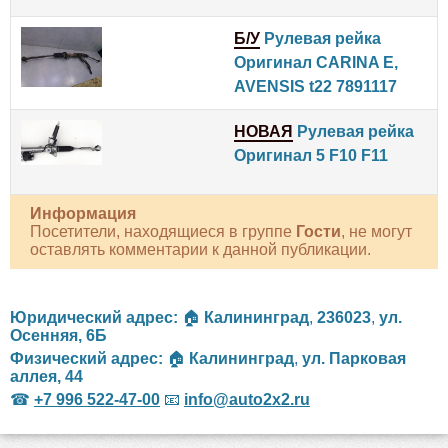
Б/У
Рулевая рейка
Оригинал CARINA E,
AVENSIS t22 7891117
НОВАЯ
Рулевая рейка
Оригинал 5 F10 F11
Информация
Посетители, находящиеся в группе
Гости
, не могут
оставлять комментарии к данной публикации.
Юридический адрес:
🏠
Калининград
,
236023
,
ул.
Осенняя, 6Б
Физический адрес:
🏠
Калининград
,
ул. Парковая
аллея, 44
☎
+7 996 522-47-00
📧
info@auto2x2.ru