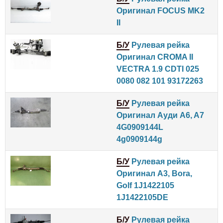
Оригинал FOCUS MK2
II
Б/У
Рулевая рейка
Оригинал CROMA II
VECTRA 1.9 CDTI 025
0080 082 101 93172263
Б/У
Рулевая рейка
Оригинал Ауди A6, A7
4G0909144L
4g0909144g
Б/У
Рулевая рейка
Оригинал A3, Bora,
Golf 1J1422105
1J1422105DE
Б/У
Рулевая рейка