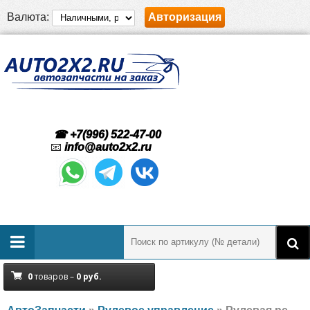
Валюта:
Авторизация
☎ +7(996) 522-47-00
📧
info@auto2x2.ru
0
товаров –
0
руб.