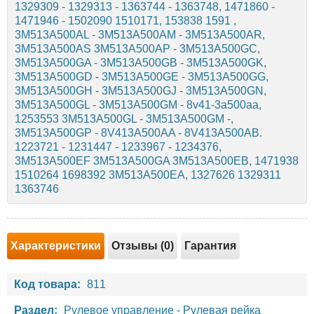
1329309 - 1329313 - 1363744 - 1363748, 1471860 -
1471946 - 1502090 1510171, 153838 1591 ,
3M513A500AL - 3M513A500AM - 3M513A500AR,
3M513A500AS 3M513A500AP - 3M513A500GC,
3M513A500GA - 3M513A500GB - 3M513A500GK,
3M513A500GD - 3M513A500GE - 3M513A500GG,
3M513A500GH - 3M513A500GJ - 3M513A500GN,
3M513A500GL - 3M513A500GM - 8v41-3a500aa,
1253553 3M513A500GL - 3M513A500GM -,
3M513A500GP - 8V413A500AA - 8V413A500AB.
1223721 - 1231447 - 1233967 - 1234376,
3M513A500EF 3M513A500GA 3M513A500EB, 1471938
1510264 1698392 3M513A500EA, 1327626 1329311
1363746
Характеристики
Отзывы (0)
Гарантия
Код товара:
811
Раздел:
Рулевое управление
-
Рулевая рейка