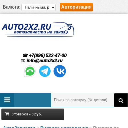
Валюта:
Авторизация
☎ +7(996) 522-47-00
📧
info@auto2x2.ru
0
товаров –
0
руб.