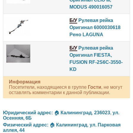
MODUS 490016057
Б/У
Рулевая рейка
Оригинал 6000030618
Рено LAGUNA
Б/У
Рулевая рейка
Оригинал FIESTA,
FUSION RF-2S6C-3550-
KD
Информация
Посетители, находящиеся в группе
Гости
, не могут
оставлять комментарии к данной публикации.
Юридический адрес:
🏠
Калининград
,
236023
,
ул.
Осенняя, 6Б
Физический адрес:
🏠
Калининград
,
ул. Парковая
аллея, 44