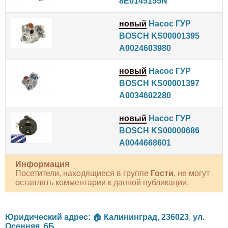
8E0145155N
новый
Насос ГУР
BOSCH KS00001395
A0024603980
новый
Насос ГУР
BOSCH KS00001397
A0034602280
новый
Насос ГУР
BOSCH KS00000686
A0044668601
Информация
Посетители, находящиеся в группе
Гости
, не могут
оставлять комментарии к данной публикации.
Юридический адрес:
🏠
Калининград
,
236023
,
ул.
Осенняя, 6Б