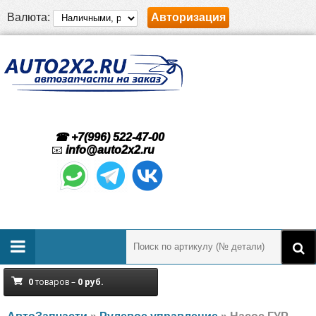
Валюта:
Авторизация
☎ +7(996) 522-47-00
📧
info@auto2x2.ru
0
товаров –
0
руб.