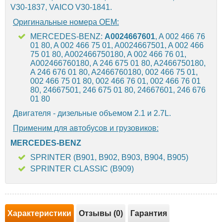
V30-1837, VAICO V30-1841.
Оригинальные номера OEM:
MERCEDES-BENZ:
A0024667601
, A 002 466 76
01 80, A 002 466 75 01, A0024667501, A 002 466
75 01 80, A002466750180, A 002 466 76 01,
A002466760180, A 246 675 01 80, A2466750180,
A 246 676 01 80, A2466760180, 002 466 75 01,
002 466 75 01 80, 002 466 76 01, 002 466 76 01
80, 24667501, 246 675 01 80, 24667601, 246 676
01 80
Двигателя - дизельные объемом 2.1 и 2.7L.
Применим для автобусов и грузовиков:
MERCEDES-BENZ
SPRINTER (B901, B902, B903, B904, B905)
SPRINTER CLASSIC (B909)
Характеристики
Отзывы (0)
Гарантия