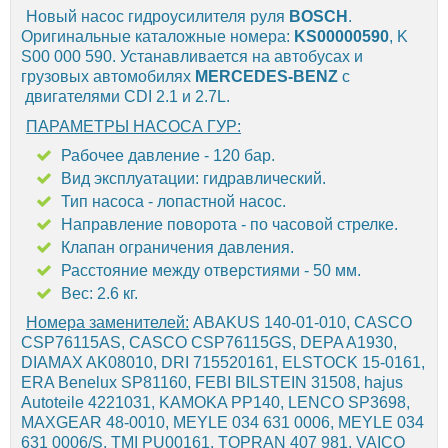
Новый насос гидроусилителя руля
BOSCH
.
Оригинальные каталожные номера:
KS00000590
, K
S00 000 590. Устанавливается на автобусах и
грузовых автомобилях
MERCEDES-BENZ
с
двигателями CDI 2.1 и 2.7L.
ПАРАМЕТРЫ НАСОСА ГУР:
Рабочее давление - 120 бар.
Вид эксплуатации: гидравлический.
Тип насоса - лопастной насос.
Направление поворота - по часовой стрелке.
Клапан ограничения давления.
Расстояние между отверстиями - 50 мм.
Вес: 2.6 кг.
Номера заменителей:
ABAKUS 140-01-010, CASCO
CSP76115AS, CASCO CSP76115GS, DEPA A1930,
DIAMAX AK08010, DRI 715520161, ELSTOCK 15-0161,
ERA Benelux SP81160, FEBI BILSTEIN 31508, hajus
Autoteile 4221031, KAMOKA PP140, LENCO SP3698,
MAXGEAR 48-0010, MEYLE 034 631 0006, MEYLE 034
631 0006/S, TMI PU00161, TOPRAN 407 981, VAICO