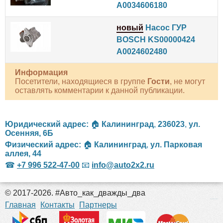
A0034606180
новый
Насос ГУР
BOSCH KS00000424
A0024602480
Информация
Посетители, находящиеся в группе
Гости
, не могут
оставлять комментарии к данной публикации.
Юридический адрес:
🏠
Калининград
,
236023
,
ул.
Осенняя, 6Б
Физический адрес:
🏠
Калининград
,
ул. Парковая
аллея, 44
☎
+7 996 522-47-00
📧
info@auto2x2.ru
© 2017-2026. #Авто_как_дважды_два
российские сериалы
Главная
Контакты
Партнеры