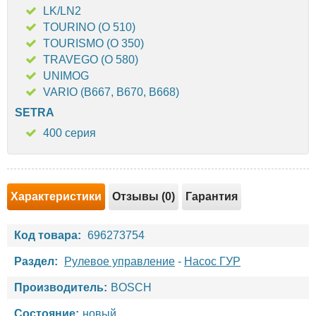
LK/LN2
TOURINO (O 510)
TOURISMO (O 350)
TRAVEGO (O 580)
UNIMOG
VARIO (B667, B670, B668)
SETRA
400 серия
Характеристики
Отзывы (0)
Гарантия
Код товара:
696273754
Раздел:
Рулевое управление
-
Насос ГУР
Производитель:
BOSCH
Состояние:
новый