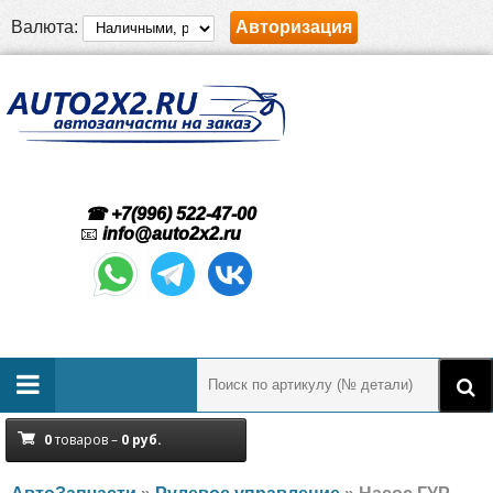
Валюта:
Авторизация
☎ +7(996) 522-47-00
📧
info@auto2x2.ru
0
товаров –
0
руб.