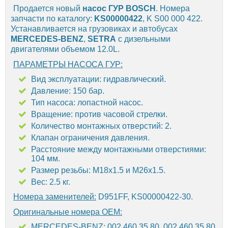
Продается новый
насос ГУР
BOSCH
. Номера
запчасти по каталогу:
KS00000422
, K S00 000 422.
Устанавливается на грузовиках и автобусах
MERCEDES-BENZ
,
SETRA
с дизельными
двигателями объемом 12.0L.
ПАРАМЕТРЫ НАСОСА ГУР:
Вид эксплуатации: гидравлический.
Давление: 150 бар.
Тип насоса: лопастной насос.
Вращение: против часовой стрелки.
Количество монтажных отверстий: 2.
Клапан ограничения давления.
Расстояние между монтажными отверстиями:
104 мм.
Размер резьбы: М18х1.5 и М26х1.5.
Вес: 2.5 кг.
Номера заменителей:
D951FF, KS00000422-30.
Оригинальные номера OEM:
MERCEDES-BENZ: 002 460 35 80, 002 460 35 80