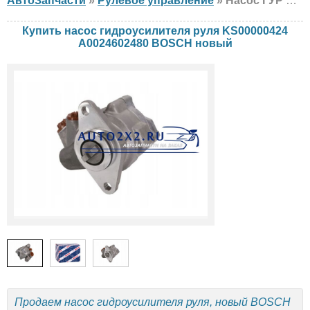
АвтоЗапчасти
»
Рулевое управление
» Насос ГУР BOSCH KS00000424 A0024602480 Mercedes, setra, новый
Купить насос гидроусилителя руля KS00000424
A0024602480 BOSCH новый
Продаем насос гидроусилителя руля, новый BOSCH