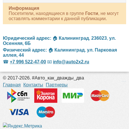
Информация
Посетители, находящиеся в группе
Гости
, не могут
оставлять комментарии к данной публикации.
Юридический адрес:
🏠
Калининград
,
236023
,
ул.
Осенняя, 6Б
Физический адрес:
🏠
Калининград
,
ул. Парковая
аллея, 44
☎
+7 996 522-47-00
📧
info@auto2x2.ru
© 2017-2026. #Авто_как_дважды_два
российские сериалы
Главная
Контакты
Партнеры