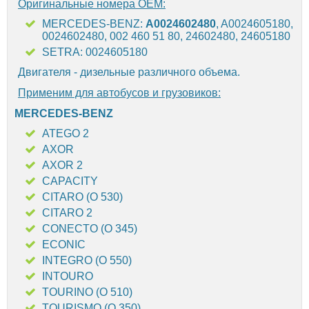
Оригинальные номера OEM:
MERCEDES-BENZ:
A0024602480
, A0024605180,
0024602480, 002 460 51 80, 24602480, 24605180
SETRA: 0024605180
Двигателя - дизельные различного объема.
Применим для автобусов и грузовиков:
MERCEDES-BENZ
ATEGO 2
AXOR
AXOR 2
CAPACITY
CITARO (O 530)
CITARO 2
CONECTO (O 345)
ECONIC
INTEGRO (O 550)
INTOURO
TOURINO (O 510)
TOURISMO (O 350)