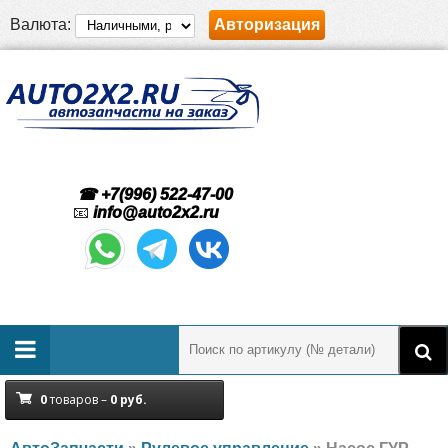
Валюта:
Авторизация
☎ +7(996) 522-47-00
📧
info@auto2x2.ru
0
товаров –
0
руб.