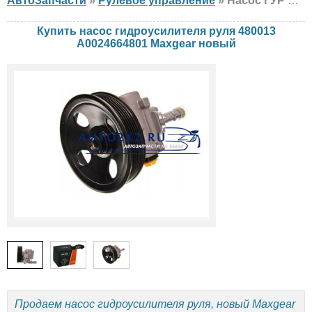
АвтоЗапчасти
»
Рулевое управление
» Насос ГУР Maxgear 480013 A0024664801 Mercedes, новый
Купить насос гидроусилителя руля 480013
A0024664801 Maxgear новый
Продаем насос гидроусилителя руля, новый Maxgear