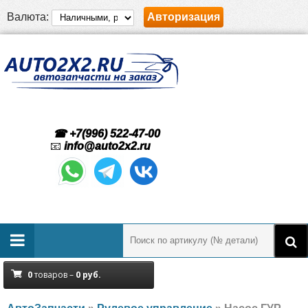
Валюта:
Авторизация
☎ +7(996) 522-47-00
📧
info@auto2x2.ru
0
товаров –
0
руб.