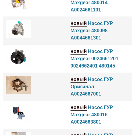
Maxgear 480014
A0024661101
новый
Насос ГУР
Maxgear 480098
A0044661301
новый
Насос ГУР
Maxgear 0024661201
0024662401 480145
новый
Насос ГУР
Оригинал
A0024667001
новый
Насос ГУР
Maxgear 480016
A0024663801