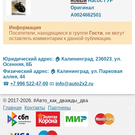
новый
Насос ГУР
Оригинал
A0024662501
Информация
Посетители, находящиеся в группе
Гости
, не могут
оставлять комментарии к данной публикации.
Юридический адрес:
🏠
Калининград
,
236023
,
ул.
Осенняя, 6Б
Физический адрес:
🏠
Калининград
,
ул. Парковая
аллея, 44
☎
+7 996 522-47-00
📧
info@auto2x2.ru
© 2017-2026. #Авто_как_дважды_два
российские сериалы
Главная
Контакты
Партнеры