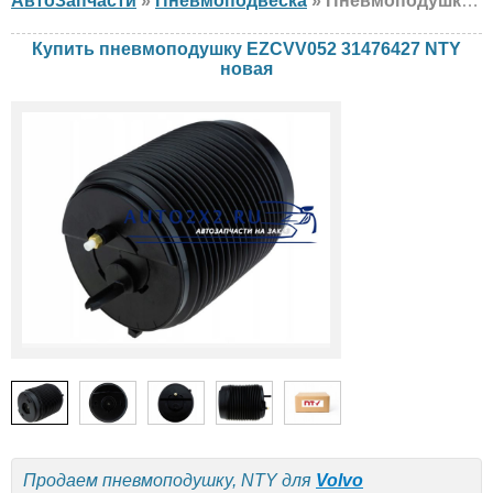
АвтоЗапчасти
»
Пневмоподвеска
» Пневмоподушка NTY EZCVV052 31476427 Volvo, новая
Купить пневмоподушку EZCVV052 31476427 NTY
новая
Продаем пневмоподушку, NTY для
Volvo