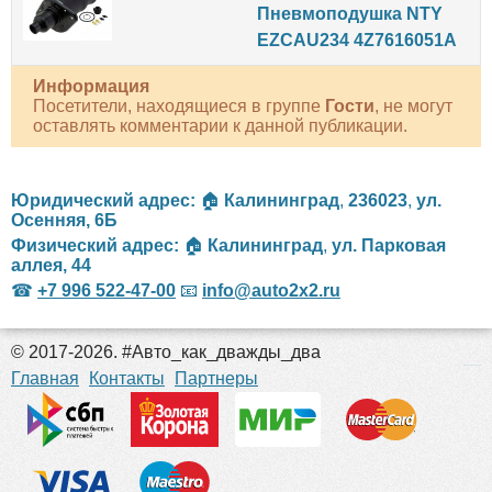
Пневмоподушка NTY
EZCAU234 4Z7616051A
Информация
Посетители, находящиеся в группе
Гости
, не могут
оставлять комментарии к данной публикации.
Юридический адрес:
🏠
Калининград
,
236023
,
ул.
Осенняя, 6Б
Физический адрес:
🏠
Калининград
,
ул. Парковая
аллея, 44
☎
+7 996 522-47-00
📧
info@auto2x2.ru
© 2017-2026. #Авто_как_дважды_два
российские сериалы
Главная
Контакты
Партнеры