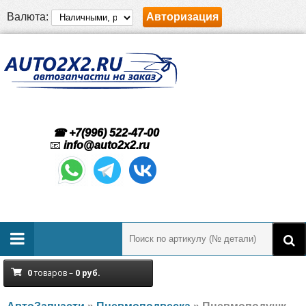
Валюта:
Авторизация
☎ +7(996) 522-47-00
📧
info@auto2x2.ru
0
товаров –
0
руб.