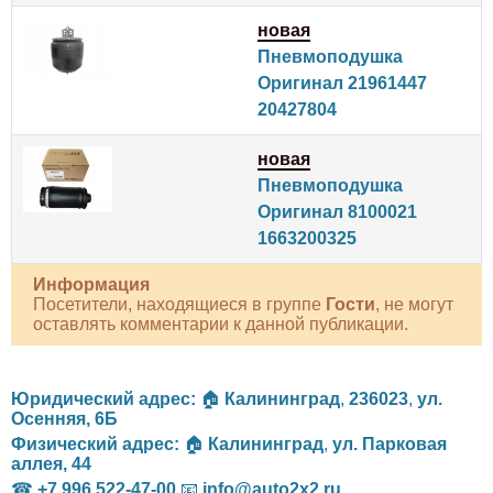
новая
Пневмоподушка
Оригинал 21961447
20427804
новая
Пневмоподушка
Оригинал 8100021
1663200325
Информация
Посетители, находящиеся в группе
Гости
, не могут
оставлять комментарии к данной публикации.
Юридический адрес:
🏠
Калининград
,
236023
,
ул.
Осенняя, 6Б
Физический адрес:
🏠
Калининград
,
ул. Парковая
аллея, 44
☎
+7 996 522-47-00
📧
info@auto2x2.ru