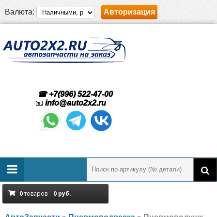
Валюта:
Авторизация
☎ +7(996) 522-47-00
📧
info@auto2x2.ru
0
товаров –
0
руб.